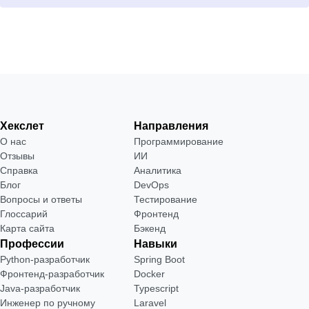
Хекслет
Направления
О нас
Программирование
Отзывы
ИИ
Справка
Аналитика
Блог
DevOps
Вопросы и ответы
Тестирование
Глоссарий
Фронтенд
Карта сайта
Бэкенд
Профессии
Навыки
Python-разработчик
Spring Boot
Фронтенд-разработчик
Docker
Java-разработчик
Typescript
Инженер по ручному
Laravel