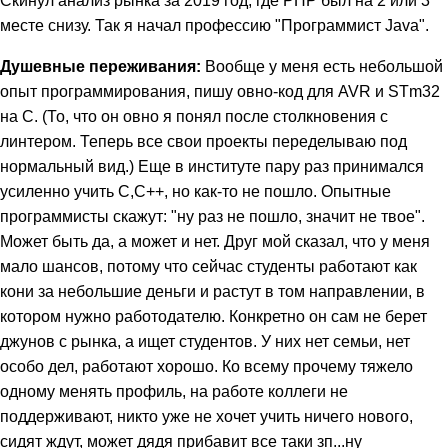
месте снизу. Так я начал профессию "Программист Java".
Душевные переживания:
Вообще у меня есть небольшой
опыт программирования, пишу овно-код для AVR и STm32
на С. (То, что он овно я понял после столкновения с
линтером. Теперь все свои проекты переделываю под
нормальный вид.) Еще в институте пару раз принимался
усиленно учить С,С++, но как-то не пошло. Опытные
программисты скажут: "ну раз не пошло, значит не твое".
Может быть да, а может и нет. Друг мой сказал, что у меня
мало шансов, потому что сейчас студенты работают как
кони за небольшие деньги и растут в том направлении, в
котором нужно работодателю. Конкретно он сам не берет
джунов с рынка, а ищет студентов. У них нет семьи, нет
особо дел, работают хорошо. Ко всему прочему тяжело
одному менять профиль, на работе коллеги не
поддерживают, никто уже не хочет учить ничего нового,
сидят ждут, может дядя прибавит все таки зп...ну