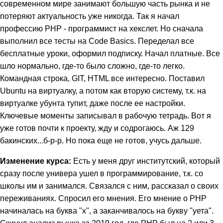
современном мире занимают большую часть рынка и не
потеряют актуальность уже никогда. Так я начал
профессию PHP - программист на хекслет. Но сначала
выполнил все тесты на Code Basics. Переделал все
бесплатные уроки, оформил подписку. Начал платные. Все
шло нормально, где-то было сложно, где-то легко.
Командная строка, GIT, HTML все интересно. Поставил
Ubuntu на виртуалку, а потом как вторую систему, т.к. на
виртуалке убунта тупит, даже после ее настройки.
Ключевые моменты записывал в рабочую тетрадь. Вот я
уже готов почти к проекту, жду и содрогаюсь. Аж 129
бакинских...б-р-р. Но пока еще не готов, учусь дальше.
Изменение курса:
Есть у меня друг институтский, который
сразу после универа ушел в программирование, т.к. со
школы им и занимался. Связался с ним, рассказал о своих
переживаниях. Спросил его мнения. Его мнение о РНР
начиналась на буква "х", а заканчивалось на букву "уета".
Скинул анализ рынка за 2019 год, где РНР был на 2 или 3