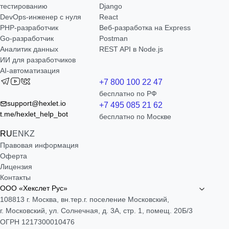
тестированию
Django
DevOps-инженер с нуля
React
РНР-разработчик
Веб-разработка на Express
Go-разработчик
Postman
Аналитик данных
REST API в Node.js
ИИ для разработчиков
AI-автоматизация
+7 800 100 22 47
бесплатно по РФ
support@hexlet.io
+7 495 085 21 62
t.me/hexlet_help_bot
бесплатно по Москве
RU
EN
KZ
Правовая информация
Оферта
Лицензия
Контакты
ООО «Хекслет Рус»
108813 г. Москва, вн.тер.г. поселение Московский,
г. Московский, ул. Солнечная, д. 3А, стр. 1, помещ. 20Б/3
ОГРН 1217300010476