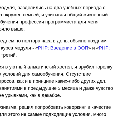
модуля, разделились на два учебных периода с
л окружен семьей, и учитывая общий жизненный
 обучения профессии программиста для меня
тояло выше.
реднем по полтора часа в день, обычно поздним
курса модуля - «
PHP: Введение в ООП
» и «
PHP:
 третий.
я в уютный алматинский хостел, я врубил горелку
х условий для самообучения. Отсутствие
осов, как и в принципе каких-либо других дел,
 занятиями в предыдущие 3 месяца и даже чувство
е урывками, как в декабре.
узиазма, решил попробовать коворкинг в качестве
 для этого не самые подходящие условия, много