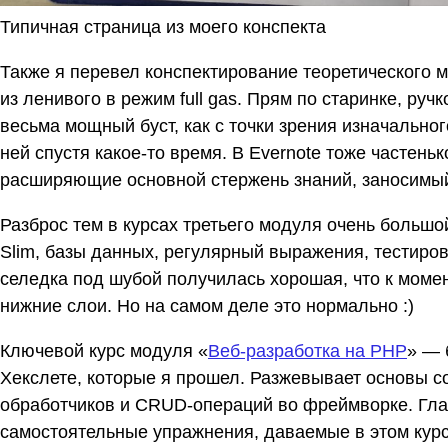
Типичная страница из моего конспекта
Также я перевел конспектирование теоретического 
из ленивого в режим full gas. Прям по старинке, руч
весьма мощный буст, как с точки зрения изначально
ней спустя какое-то время. В Evernote тоже частен
расширяющие основной стержень знаний, заносимый
Разброс тем в курсах третьего модуля очень больш
Slim, базы данных, регулярный выражения, тестиров
селедка под шубой получилась хорошая, что к моме
нижние слои. Но на самом деле это нормально :)
Ключевой курс модуля «
Веб-разработка на PHP
» — 
Хекслете, которые я прошел. Разжевывает основы с
обработчиков и CRUD-операций во фреймворке. Гла
самостоятельные упражнения, даваемые в этом курсе