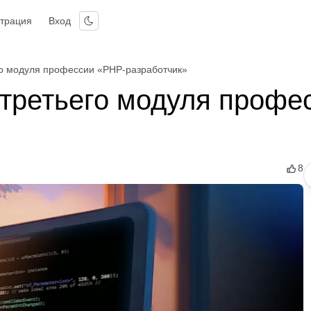
страция
Вход
о модуля профессии «PHP-разработчик»
третьего модуля профе
8