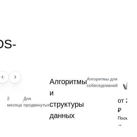
OS-
Алгоритмы для
НАВЫК
Алгоритмы
собеседований
и
2
Для
от 2 4
·
структуры
месяца
продвинутых
₽
данных
Посмотре
→