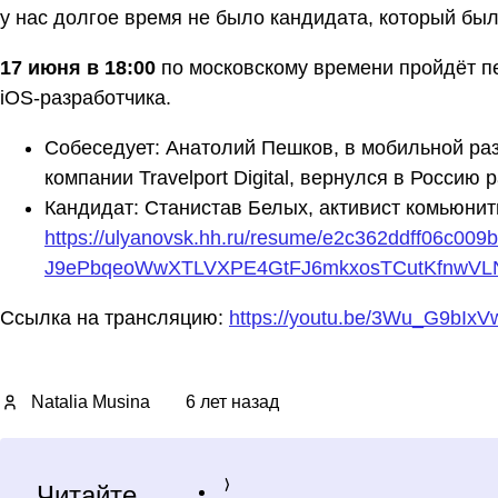
у нас долгое время не было кандидата, который был
17 июня в 18:00
по московскому времени пройдёт п
iOS-разработчика.
Собеседует: Анатолий Пешков, в мобильной разр
компании Travelport Digital, вернулся в Россию
Кандидат: Станистав Белых, активист комьюнит
https://ulyanovsk.hh.ru/resume/e2c362ddff06c0
J9ePbqeoWwXTLVXPE4GtFJ6mkxosTCutKfnwVL
Ссылка на трансляцию:
https://youtu.be/3Wu_G9bIxV
Natalia Musina
6 лет назад
Читайте