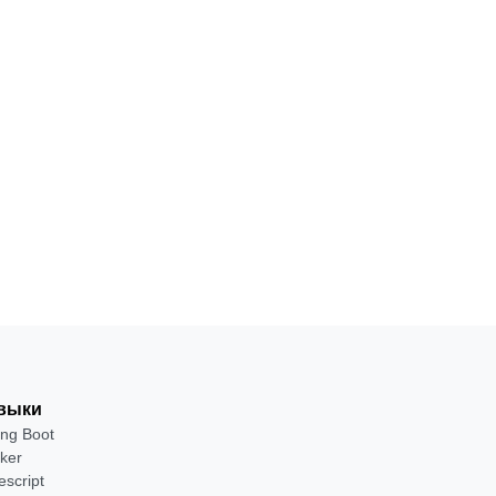
выки
ing Boot
ker
escript