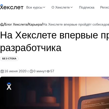
Все курсы
О Хекслете
Подписка
Реги
/
/
/
Блог Хекслета
Карьера
На Хекслете впервые пройдёт собеседов
На Хекслете впервые п
разработчика
БЕЗ СТЕКА
16 июня 2020 г.
0 минут
57