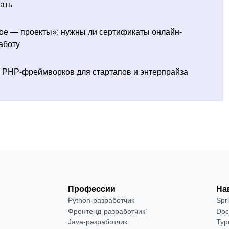
тать
ое — проекты»: нужны ли сертификаты онлайн-
аботу
х PHP-фреймворков для стартапов и энтерпрайза
Профессии
На
Python-разработчик
Spr
Фронтенд-разработчик
Doc
Java-разработчик
Typ