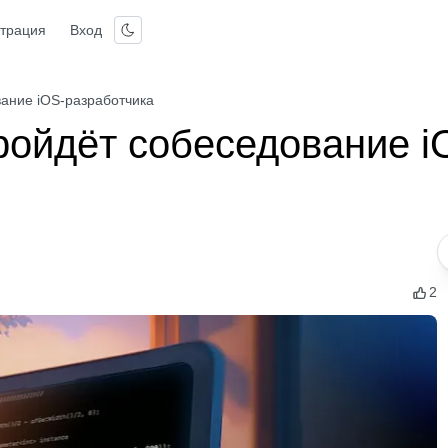
страция
Вход
ание iOS-разработчика
ройдёт собеседование i
2