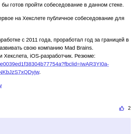
 бы готов пройти собеседование в данном стеке.
ервое на Хекслете публичное собеседование для
аботке с 2011 года, проработал год за границей в
 развивать свою компанию Mad Brains.
и Хекслета, iOS-разработчик. Резюме:
09be0039ed1f38304b77754a?fbclid=IwAR3YI0a-
NKbJzS7xQDyjw
.
w
2