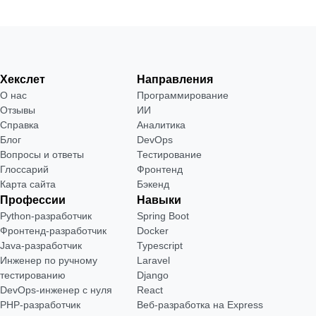
Хекслет
Направления
О нас
Программирование
Отзывы
ИИ
Справка
Аналитика
Блог
DevOps
Вопросы и ответы
Тестирование
Глоссарий
Фронтенд
Карта сайта
Бэкенд
Профессии
Навыки
Python-разработчик
Spring Boot
Фронтенд-разработчик
Docker
Java-разработчик
Typescript
Инженер по ручному
Laravel
тестированию
Django
DevOps-инженер с нуля
React
РНР-разработчик
Веб-разработка на Express