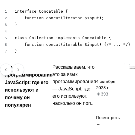
interface Concatable {

1
    function concat(Iterator $input); 

2
}

3
4
class Collection implements Concatable {

5
    function concat(iterable $input) {/* ... */}

6
}
7
Язык
Рассказываем, что
это за язык
программирования
4 октября
программирования
JavaScript: где его
2023 г.
— JavaScript, где
используют и
393
его используют,
почему он
насколько он поп...
популярен
Посмотреть
→