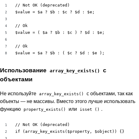
// Not OK (deprecated)

1
$value = $a ? $b : $c ? $d : $e;

2
3
// Ok

4
$value = ( $a ? $b : $c ) ? $d : $e;

5
6
// Ok

7
$value = $a ? $b : ( $c ? $d : $e );
8
Использование
с
array_key_exists()
объектами
Не используйте
с объектами, так как
array_key_exists()
объекты — не массивы. Вместо этого лучше использовать
функцию
или
.
property_exists()
isset ()
// Not OK (deprecated)

1
if (array_key_exists($property, $object)) {}

2
3