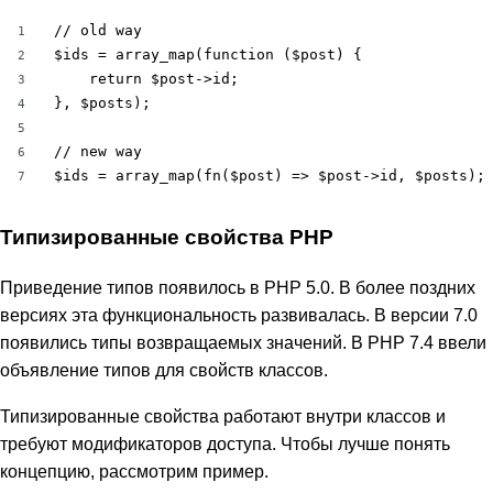
// old way

1
$ids = array_map(function ($post) {

2
    return $post->id;

3
}, $posts);

4
5
// new way

6
$ids = array_map(fn($post) => $post->id, $posts);
7
Типизированные свойства PHP
Приведение типов появилось в PHP 5.0. В более поздних
версиях эта функциональность развивалась. В версии 7.0
появились типы возвращаемых значений. В PHP 7.4 ввели
объявление типов для свойств классов.
Типизированные свойства работают внутри классов и
требуют модификаторов доступа. Чтобы лучше понять
концепцию, рассмотрим пример.