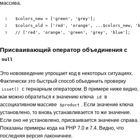
массива.
$colors_new = ['green', 'grey'];

1
$colors_old = ['red', 'orange', ...$colors_new, 'b
2
// ['red', 'orange', 'green', 'grey', 'blue'];
3
Присваивающий оператор объединения с
null
Это нововведение упрощает код в некоторых ситуациях.
Фактически это быстрый способ объединить проверку
с тернарным оператором. В примере ниже видно,
isset()
как можно обратиться к значению ключа
в
id
ассоциативном массиве
. Если значение ключа
$product
установлено, то вновь устанавливается то же значение.
Если оно не установлено, присваивается значение справа.
Показаны примеры кода на PHP 7.0 и 7.4. Видно, что
последняя версия лаконичнее.