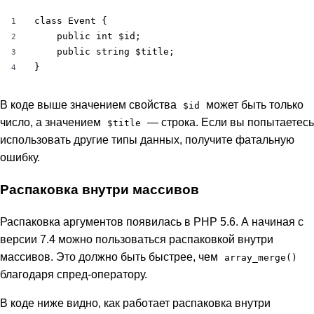
class Event {

1
    public int $id;

2
    public string $title;

3
}
4
В коде выше значением свойства
может быть только
$id
число, а значением
— строка. Если вы попытаетесь
$title
использовать другие типы данных, получите фатальную
ошибку.
Распаковка внутри массивов
Распаковка аргументов появилась в PHP 5.6. А начиная с
версии 7.4 можно пользоваться распаковкой внутри
массивов. Это должно быть быстрее, чем
array_merge()
благодаря спред-оператору.
В коде ниже видно, как работает распаковка внутри