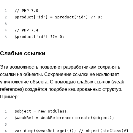
// PHP 7.0

1
$product['id'] = $product['id'] ?? 0;

2
3
// PHP 7.4

4
$product['id'] ??= 0;
5
Слабые ссылки
Эта возможность позволяет разработчикам сохранять
ссылки на объекты. Сохранение ссылки не исключает
уничтожение объекта. С помощью слабых ссылок (weak
references) создаётся подобие кэшированных структур.
Пример:
$object = new stdClass;

1
$weakRef = WeakReference::create($object);

2
3
var_dump($weakRef->get()); // object(stdClass)#1

4