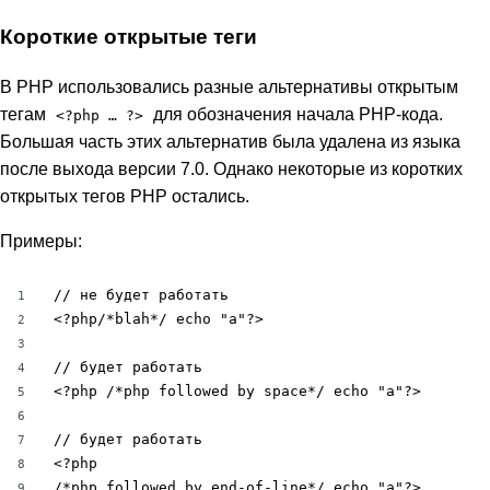
Короткие открытые теги
В PHP использовались разные альтернативы открытым
тегам
для обозначения начала PHP-кода.
<?php … ?>
Большая часть этих альтернатив была удалена из языка
после выхода версии 7.0. Однако некоторые из коротких
открытых тегов PHP остались.
Примеры:
// не будет работать

1
<?php/*blah*/ echo "a"?>

2
3
// будет работать

4
<?php /*php followed by space*/ echo "a"?>

5
6
// будет работать

7
<?php

8
/*php followed by end-of-line*/ echo "a"?>
9