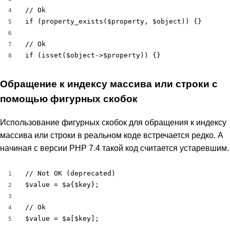
// Ok

4
if (property_exists($property, $object)) {}

5
6
// Ok

7
if (isset($object->$property)) {}
8
Обращение к индексу массива или строки с
помощью фигурных скобок
Использование фигурных скобок для обращения к индексу
массива или строки в реальном коде встречается редко. А
начиная с версии PHP 7.4 такой код считается устаревшим.
// Not OK (deprecated)

1
$value = $a{$key};

2
3
// Ok

4
$value = $a[$key];
5