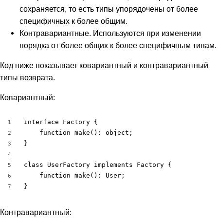
сохраняется, то есть типы упорядочены от более
специфичных к более общим.
Контравариантные. Используются при изменении
порядка от более общих к более специфичным типам.
Код ниже показывает ковариантный и контравариантный
типы возврата.
Ковариантный:
interface Factory {

1
    function make(): object;

2
}

3
4
class UserFactory implements Factory {

5
    function make(): User;

6
}
7
Контравариантный: