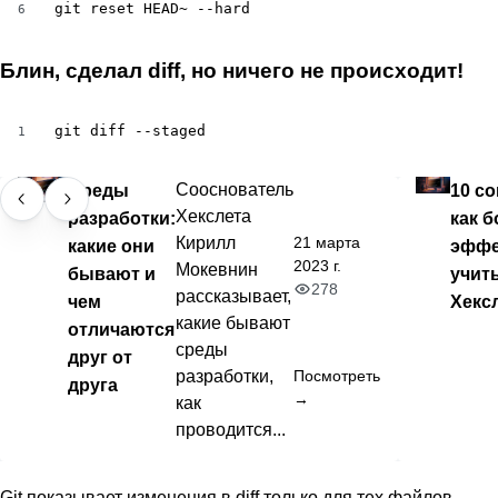
git reset HEAD~ --hard
6
Блин, сделал diff, но ничего не происходит!
git diff --staged
1
Среды
Сооснователь
10 со
Хекслета
разработки:
как б
21 марта
Кирилл
какие они
эффе
2023 г.
Мокевнин
бывают и
учит
278
рассказывает,
чем
Хекс
какие бывают
отличаются
среды
друг от
разработки,
Посмотреть
друга
→
как
проводится...
Git показывает изменения в diff только для тех файлов,