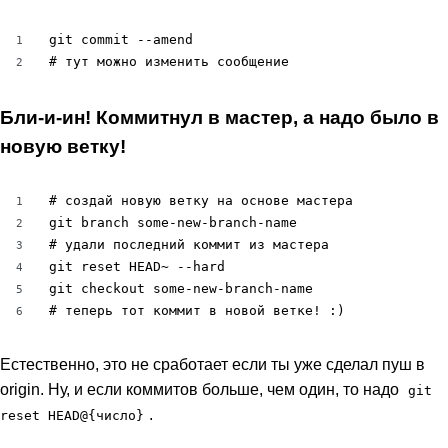
git commit --amend

1
# тут можно изменить сообщение
2
Бли-и-ин! Коммитнул в мастер, а надо было в
новую ветку!
# создай новую ветку на основе мастера

1
git branch some-new-branch-name

2
# удали последний коммит из мастера

3
git reset HEAD~ --hard

4
git checkout some-new-branch-name

5
# теперь тот коммит в новой ветке! :)
6
Естественно, это не сработает если ты уже сделал пуш в
origin. Ну, и если коммитов больше, чем один, то надо
git
.
reset HEAD@{число}