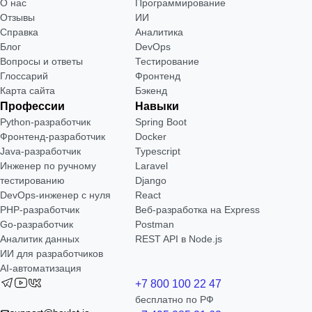
О нас
Программирование
Отзывы
ИИ
Справка
Аналитика
Блог
DevOps
Вопросы и ответы
Тестирование
Глоссарий
Фронтенд
Карта сайта
Бэкенд
Профессии
Навыки
Python-разработчик
Spring Boot
Фронтенд-разработчик
Docker
Java-разработчик
Typescript
Инженер по ручному
Laravel
тестированию
Django
DevOps-инженер с нуля
React
РНР-разработчик
Веб-разработка на Express
Go-разработчик
Postman
Аналитик данных
REST API в Node.js
ИИ для разработчиков
AI-автоматизация
+7 800 100 22 47
бесплатно по РФ