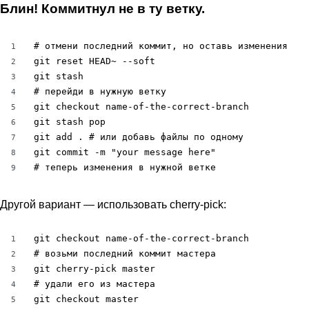
Блин! Коммитнул не в ту ветку.
# отмени последний коммит, но оставь изменения

1
git reset HEAD~ --soft

2
git stash

3
# перейди в нужную ветку

4
git checkout name-of-the-correct-branch

5
git stash pop

6
git add . # или добавь файлы по одному

7
git commit -m "your message here"

8
# теперь изменения в нужной ветке
9
Другой вариант — использовать cherry-pick:
git checkout name-of-the-correct-branch

1
# возьми последний коммит мастера

2
git cherry-pick master

3
# удали его из мастера

4
git checkout master

5