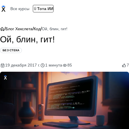
Все курсы
Тота ИИ
/
/
/
Блог Хекслета
Код
Ой, блин, гит!
Ой, блин, гит!
БЕЗ СТЕКА
19 декабря 2017 г.
1 минута
85
7