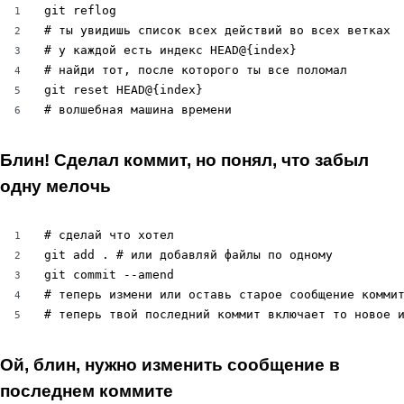
git reflog

1
# ты увидишь список всех действий во всех ветках

2
# у каждой есть индекс HEAD@{index}

3
# найди тот, после которого ты все поломал

4
git reset HEAD@{index}

5
# волшебная машина времени
6
Блин! Сделал коммит, но понял, что забыл
одну мелочь
# сделай что хотел

1
git add . # или добавляй файлы по одному

2
git commit --amend

3
# теперь измени или оставь старое сообщение коммит
4
# теперь твой последний коммит включает то новое 
5
Ой, блин, нужно изменить сообщение в
последнем коммите