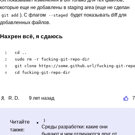
которые еще не добавлены в staging area (еще не сделан
). С флагом
будет показывать diff для
git add
--staged
добавленных файлов.
Нахрен всё, я сдаюсь
cd ..

1
sudo rm -r fucking-git-repo-dir

2
git clone https://some.github.url/fucking-git-repo
3
cd fucking-git-repo-dir
4
R. D.
9 лет назад
7
Читайте
Среды разработки: какие они
также:
бывают и чем отличаются друг от