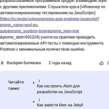
разрабатываемый программный продукт взаимодействует
с другими приложениями. Слушатели курса [«Инженер по
автоматизированному тестированию на JavaScript»]
(
https://ru.hexlet.io/programs/qa-auto-engineer-javascript?
promo_name=prof-qa-
auto&promo_position=body&promo_type=link
&promo_start=031224) учатся на практике проводить
автоматизированные API-тесты с помощью инструмента
Postman с минимальным количеством ошибок.
Валерия Белякова
2 года назад
1
Читайте
Как настроить Atom для
также:
разработки на JavaScript
Как завести блог на Jekyll