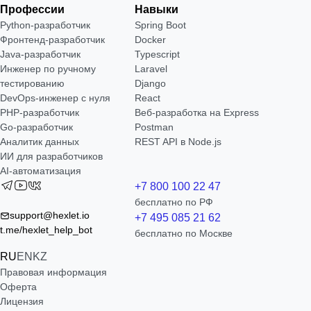
Профессии
Навыки
Python-разработчик
Spring Boot
Фронтенд-разработчик
Docker
Java-разработчик
Typescript
Инженер по ручному
Laravel
тестированию
Django
DevOps-инженер с нуля
React
РНР-разработчик
Веб-разработка на Express
Go-разработчик
Postman
Аналитик данных
REST API в Node.js
ИИ для разработчиков
AI-автоматизация
+7 800 100 22 47
бесплатно по РФ
support@hexlet.io
+7 495 085 21 62
t.me/hexlet_help_bot
бесплатно по Москве
RU
EN
KZ
Правовая информация
Оферта
Лицензия