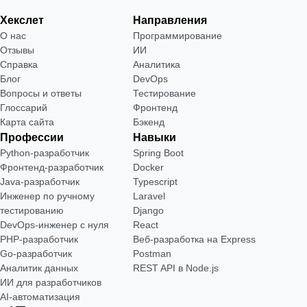
Хекслет
Направления
О нас
Программирование
Отзывы
ИИ
Справка
Аналитика
Блог
DevOps
Вопросы и ответы
Тестирование
Глоссарий
Фронтенд
Карта сайта
Бэкенд
Профессии
Навыки
Python-разработчик
Spring Boot
Фронтенд-разработчик
Docker
Java-разработчик
Typescript
Инженер по ручному
Laravel
тестированию
Django
DevOps-инженер с нуля
React
РНР-разработчик
Веб-разработка на Express
Go-разработчик
Postman
Аналитик данных
REST API в Node.js
ИИ для разработчиков
AI-автоматизация