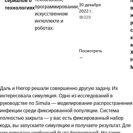
сериалов о
30 декабря
программировании,
технологиях
2022 г.
искусственном
ж
229
интеллекте и
роботах.
Посмотреть
→
Даль и Нюгор решали совершенно другую задачу. Их
интересовала симуляция. Одно из исследований в
руководстве по Simula — моделирование распространения
инфекции среди фиксированной популяции. Система
полностью закрыта — у вас есть фиксированный набор
кода, вы запускаете симуляцию и получаете результат. Для
них передача сообщений была бесполезной. Но такие