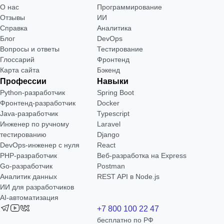
О нас
Программирование
Отзывы
ИИ
Справка
Аналитика
Блог
DevOps
Вопросы и ответы
Тестирование
Глоссарий
Фронтенд
Карта сайта
Бэкенд
Профессии
Навыки
Python-разработчик
Spring Boot
Фронтенд-разработчик
Docker
Java-разработчик
Typescript
Инженер по ручному
Laravel
тестированию
Django
DevOps-инженер с нуля
React
РНР-разработчик
Веб-разработка на Express
Go-разработчик
Postman
Аналитик данных
REST API в Node.js
ИИ для разработчиков
AI-автоматизация
+7 800 100 22 47
бесплатно по РФ