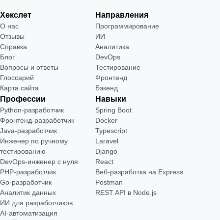
Хекслет
Направления
О нас
Программирование
Отзывы
ИИ
Справка
Аналитика
Блог
DevOps
Вопросы и ответы
Тестирование
Глоссарий
Фронтенд
Карта сайта
Бэкенд
Профессии
Навыки
Python-разработчик
Spring Boot
Фронтенд-разработчик
Docker
Java-разработчик
Typescript
Инженер по ручному
Laravel
тестированию
Django
DevOps-инженер с нуля
React
РНР-разработчик
Веб-разработка на Express
Go-разработчик
Postman
Аналитик данных
REST API в Node.js
ИИ для разработчиков
AI-автоматизация