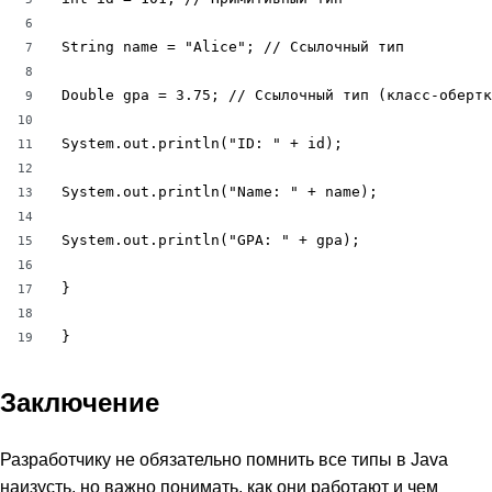
6
String name = "Alice"; // Ссылочный тип

7
8
Double gpa = 3.75; // Ссылочный тип (класс-обертк
9
10
System.out.println("ID: " + id);

11
12
System.out.println("Name: " + name);

13
14
System.out.println("GPA: " + gpa);

15
16
}

17
18
}
19
Заключение
Разработчику не обязательно помнить все типы в Java
наизусть, но важно понимать, как они работают и чем