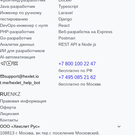
Java-разработчик
Typescript
Инженер по ручному
Laravel
тестированию
Django
DevOps-инженер с нуля
React
РНР-разработчик
Веб-разработка на Express
Go-разработчик
Postman
Аналитик данных
REST API в Node.js
ИИ для разработчиков
AI-автоматизация
+7 800 100 22 47
бесплатно по РФ
support@hexlet.io
+7 495 085 21 62
t.me/hexlet_help_bot
бесплатно по Москве
RU
EN
KZ
Правовая информация
Оферта
Лицензия
Контакты
ООО «Хекслет Рус»
108813 г. Москва, вн.тер.г. поселение Московский,