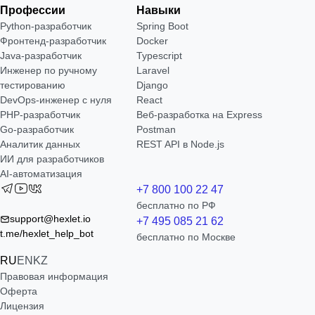
Профессии
Навыки
Python-разработчик
Spring Boot
Фронтенд-разработчик
Docker
Java-разработчик
Typescript
Инженер по ручному
Laravel
тестированию
Django
DevOps-инженер с нуля
React
РНР-разработчик
Веб-разработка на Express
Go-разработчик
Postman
Аналитик данных
REST API в Node.js
ИИ для разработчиков
AI-автоматизация
+7 800 100 22 47
бесплатно по РФ
support@hexlet.io
+7 495 085 21 62
t.me/hexlet_help_bot
бесплатно по Москве
RU
EN
KZ
Правовая информация
Оферта
Лицензия