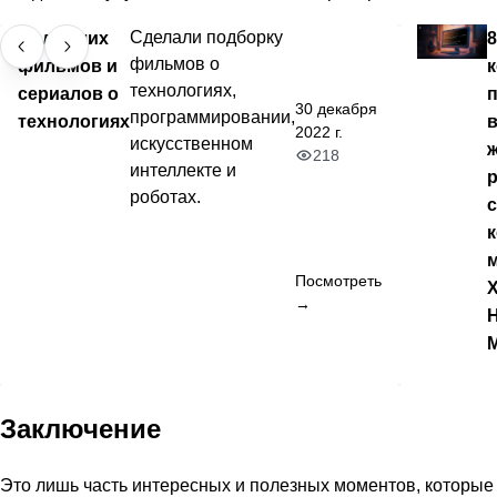
50 лучших
Сделали подборку
8
фильмов о
фильмов и
технологиях,
сериалов о
30 декабря
программировании,
технологиях
2022 г.
искусственном
ж
218
интеллекте и
роботах.
Посмотреть
→
Заключение
Это лишь часть интересных и полезных моментов, которые