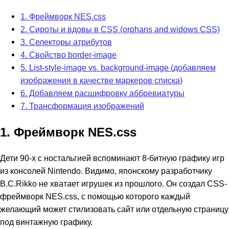
1. Фреймворк NES.css
2. Сироты и вдовы в CSS (orphans and widows CSS)
3. Селекторы атрибутов
4. Свойство border-image
5. List-style-image vs. background-image (добавляем
изображения в качестве маркеров списка)
6. Добавляем расшифровку аббревиатуры
7. Трансформация изображений
1. Фреймворк NES.css
Дети 90-х с ностальгией вспоминают 8-битную графику игр
из консолей Nintendo. Видимо, японскому разработчику
B.C.Rikko не хватает игрушек из прошлого. Он создал CSS-
фреймворк NES.css, с помощью которого каждый
желающий может стилизовать сайт или отдельную страницу
под винтажную графику.