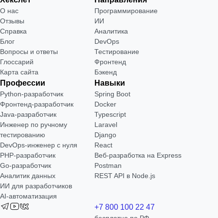
О нас
Программирование
Отзывы
ИИ
Справка
Аналитика
Блог
DevOps
Вопросы и ответы
Тестирование
Глоссарий
Фронтенд
Карта сайта
Бэкенд
Профессии
Навыки
Python-разработчик
Spring Boot
Фронтенд-разработчик
Docker
Java-разработчик
Typescript
Инженер по ручному
Laravel
тестированию
Django
DevOps-инженер с нуля
React
РНР-разработчик
Веб-разработка на Express
Go-разработчик
Postman
Аналитик данных
REST API в Node.js
ИИ для разработчиков
AI-автоматизация
+7 800 100 22 47