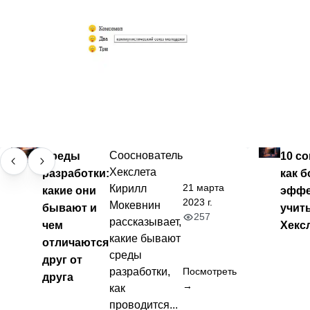
Среды
Сооснователь
10 со
Хекслета
разработки:
как б
21 марта
Кирилл
какие они
эффе
2023 г.
Мокевнин
бывают и
учит
257
рассказывает,
чем
Хекс
какие бывают
отличаются
среды
друг от
разработки,
Посмотреть
друга
→
как
проводится...