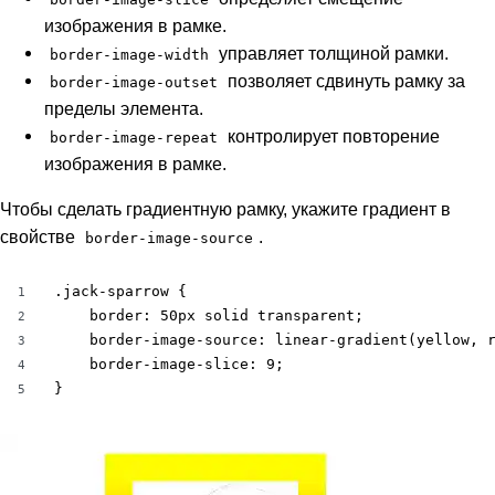
изображения в рамке.
управляет толщиной рамки.
border-image-width
позволяет сдвинуть рамку за
border-image-outset
пределы элемента.
контролирует повторение
border-image-repeat
изображения в рамке.
Чтобы сделать градиентную рамку, укажите градиент в
свойстве
.
border-image-source
.jack-sparrow {

1
	border: 50px solid transparent;

2
	border-image-source: linear-gradient(yellow, red);

3
	border-image-slice: 9;

4
}
5