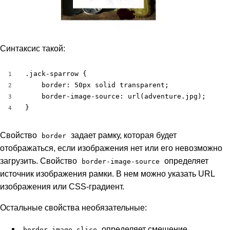
Синтаксис такой:
.jack-sparrow {

1
	border: 50px solid transparent;

2
	border-image-source: url(adventure.jpg);

3
}
4
Свойство
задает рамку, которая будет
border
отображаться, если изображения нет или его невозможно
загрузить. Свойство
определяет
border-image-source
источник изображения рамки. В нем можно указать URL
изображения или CSS-градиент.
Остальные свойства необязательные:
определяет смещение
border-image-slice