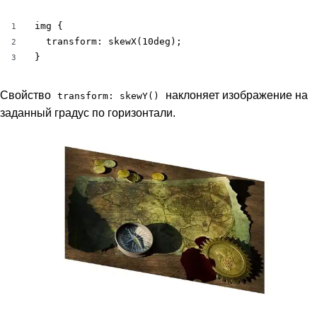
img {

1
  transform: skewX(10deg);

2
}
3
Свойство
наклоняет изображение на
transform: skewY()
заданный градус по горизонтали.