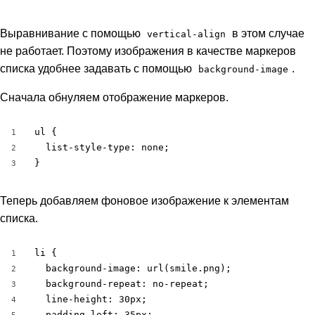
Выравнивание с помощью
в этом случае
vertical-align
не работает. Поэтому изображения в качестве маркеров
списка удобнее задавать с помощью
.
background-image
Сначала обнуляем отображение маркеров.
ul {

1
  list-style-type: none;

2
}
3
Теперь добавляем фоновое изображение к элементам
списка.
li {

1
  background-image: url(smile.png);

2
  background-repeat: no-repeat;

3
  line-height: 30px;

4
  padding-left: 35px;
