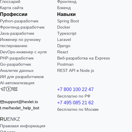
Глоссарий
Фронтенд
Карта сайта
Бэкенд
Профессии
Навыки
Python-разработчик
Spring Boot
Фронтенд-разработчик
Docker
Java-разработчик
Typescript
Инженер по ручному
Laravel
тестированию
Django
DevOps-инженер с нуля
React
РНР-разработчик
Веб-разработка на Express
Go-разработчик
Postman
Аналитик данных
REST API в Node.js
ИИ для разработчиков
AI-автоматизация
+7 800 100 22 47
бесплатно по РФ
support@hexlet.io
+7 495 085 21 62
t.me/hexlet_help_bot
бесплатно по Москве
RU
EN
KZ
Правовая информация