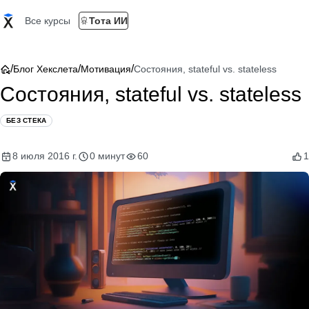
Все курсы
Тота ИИ
/
/
/
Блог Хекслета
Мотивация
Состояния, stateful vs. stateless
Состояния, stateful vs. stateless
БЕЗ СТЕКА
8 июля 2016 г.
0 минут
60
1