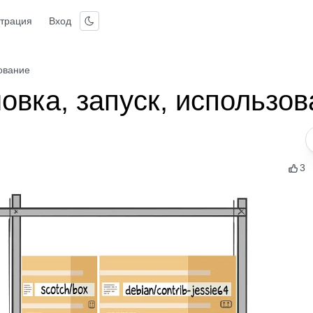
страция
Вход
зование
новка, запуск, использо
3