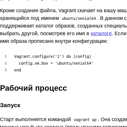
Кроме создания файла, Vagrant скачает на вашу маш
хранящийся под именем
. В данном с
ubuntu/xenial64
поддерживает каталог образов, созданных специаль
выбрать другой, посмотрев его имя в
каталоге
. Если
имя образа прописано внутри конфигурации:
1
Vagrant.configure('2') do |config|

2
  config.vm.box = 'ubuntu/xenial64'

3
end
Рабочий процесс
Запуск
Старт выполняется командой
. Она созда
vagrant up
машина уже была создана (предыдущими запусками),