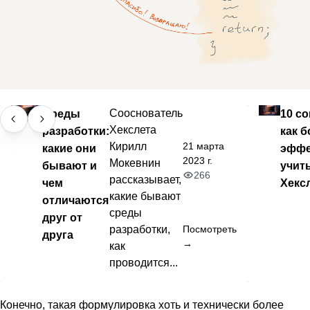
Среды
Сооснователь
10 со
Хекслета
разработки:
как б
21 марта
Кирилл
какие они
эффе
2023 г.
Мокевнин
бывают и
учит
266
рассказывает,
чем
Хекс
какие бывают
отличаются
среды
друг от
разработки,
Посмотреть
друга
→
как
проводится...
Конечно, такая формулировка хоть и технически более