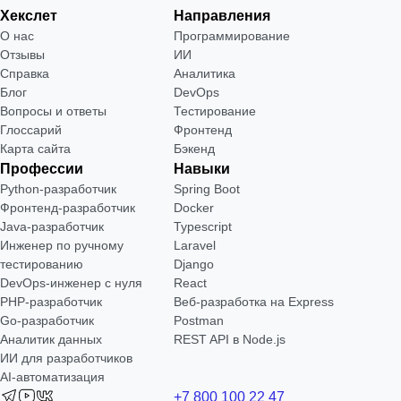
Хекслет
Направления
О нас
Программирование
Отзывы
ИИ
Справка
Аналитика
Блог
DevOps
Вопросы и ответы
Тестирование
Глоссарий
Фронтенд
Карта сайта
Бэкенд
Профессии
Навыки
Python-разработчик
Spring Boot
Фронтенд-разработчик
Docker
Java-разработчик
Typescript
Инженер по ручному
Laravel
тестированию
Django
DevOps-инженер с нуля
React
РНР-разработчик
Веб-разработка на Express
Go-разработчик
Postman
Аналитик данных
REST API в Node.js
ИИ для разработчиков
AI-автоматизация
+7 800 100 22 47