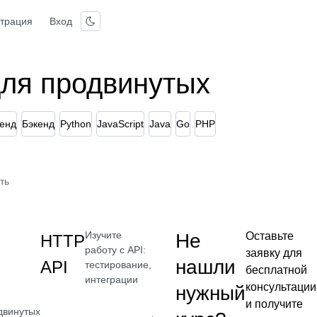
страция
Вход
для продвинутых
енд
Бэкенд
Python
JavaScript
Java
Go
PHP
ть
Изучите
Не
Оставьте
HTTP
работу с API:
заявку для
нашли
API
тестирование,
бесплатной
интеграции
консультации
нужный
и получите
двинутых