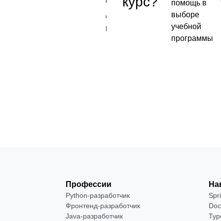
курс?
2 400
от 2 400
помощь в
₽
выборе
учебной
отреть
Посмотреть
программы
→
Профессии
На
Python-разработчик
Spr
Фронтенд-разработчик
Doc
Java-разработчик
Typ