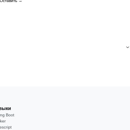
Оставить →
выки
ing Boot
ker
escript