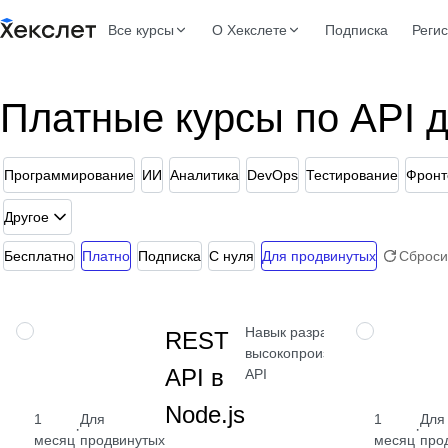
Все курсы
О Хекслете
Подписка
Реги
Платные курсы по API 
Программирование
ИИ
Аналитика
DevOps
Тестирование
Фронт
Другое
Бесплатно
Платно
Подписка
С нуля
Для продвинутых
Сброси
Навык разработки
НАВЫК
НАВЫК
REST
высокопроизводительных
API в
API
Node.js
1
Для
1
Для
·
·
месяц
продвинутых
месяц
про