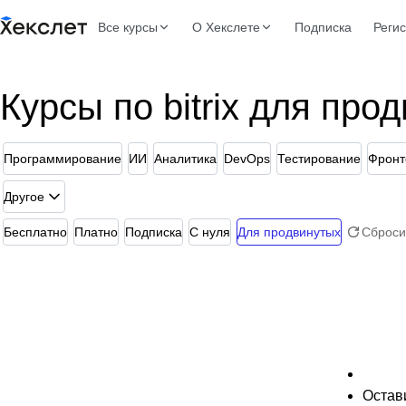
Все курсы
О Хекслете
Подписка
Реги
Курсы по bitrix для про
Программирование
ИИ
Аналитика
DevOps
Тестирование
Фронт
Другое
Бесплатно
Платно
Подписка
С нуля
Для продвинутых
Сброси
Остави