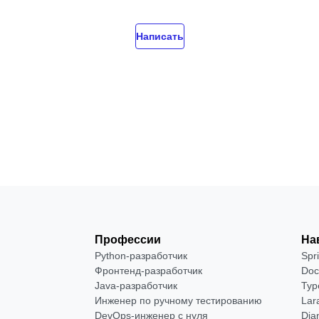
Написать
Профессии
На
Python-разработчик
Spr
Фронтенд-разработчик
Doc
Java-разработчик
Typ
Инженер по ручному тестированию
Lar
DevOps-инженер с нуля
Dja