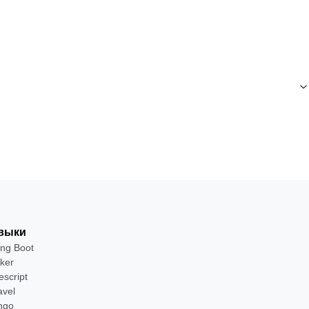
выки
ing Boot
ker
escript
avel
ngo