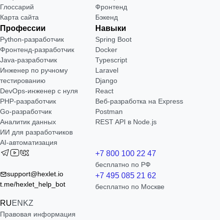
Глоссарий
Фронтенд
Карта сайта
Бэкенд
Профессии
Навыки
Python-разработчик
Spring Boot
Фронтенд-разработчик
Docker
Java-разработчик
Typescript
Инженер по ручному
Laravel
тестированию
Django
DevOps-инженер с нуля
React
РНР-разработчик
Веб-разработка на Express
Go-разработчик
Postman
Аналитик данных
REST API в Node.js
ИИ для разработчиков
AI-автоматизация
+7 800 100 22 47
бесплатно по РФ
support@hexlet.io
+7 495 085 21 62
t.me/hexlet_help_bot
бесплатно по Москве
RU
EN
KZ
Правовая информация