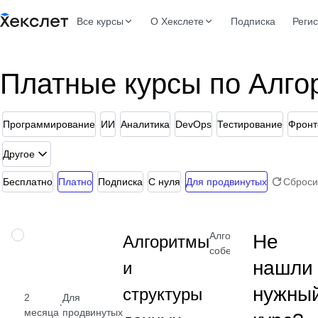
Все курсы
О Хекслете
Подписка
Реги
Платные курсы по Алго
Программирование
ИИ
Аналитика
DevOps
Тестирование
Фронт
Другое
Бесплатно
Платно
Подписка
С нуля
Для продвинутых
Сброси
Алгоритмы для
НАВЫК
Не
Алгоритмы
собеседований
нашли
и
нужны
структуры
2
Для
·
месяца
продвинутых