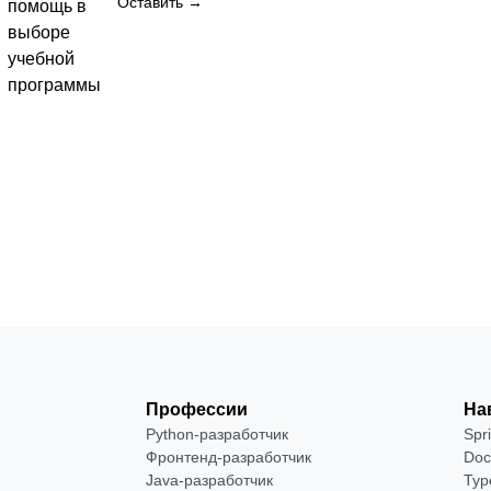
400
Оставить →
помощь в
выборе
учебной
реть
программы
Профессии
На
Python-разработчик
Spr
Фронтенд-разработчик
Doc
Java-разработчик
Typ