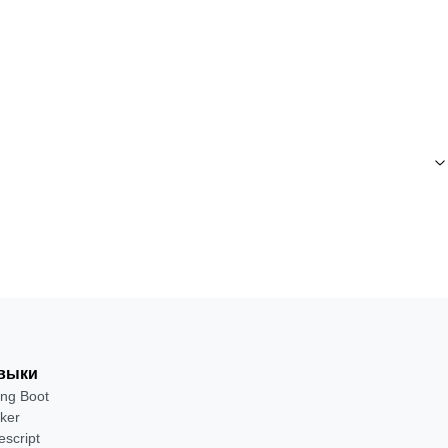
выки
ing Boot
ker
escript