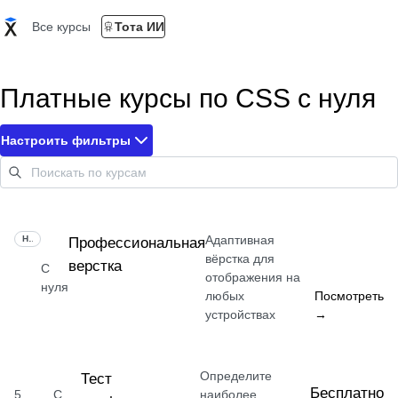
Все курсы
Тота ИИ
Платные курсы по CSS с нуля
Настроить фильтры
Адаптивная
НАВЫК
Профессиональная
вёрстка для
верстка
С
отображения на
нуля
любых
Посмотреть
устройствах
→
Определите
Тест
Бесплатно
5
С
наиболее