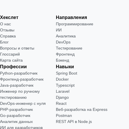
Хекслет
Направления
О нас
Программирование
Отзывы
ИИ
Справка
Аналитика
Блог
DevOps
Вопросы и ответы
Тестирование
Глоссарий
Фронтенд
Карта сайта
Бэкенд
Профессии
Навыки
Python-разработчик
Spring Boot
Фронтенд-разработчик
Docker
Java-разработчик
Typescript
Инженер по ручному
Laravel
тестированию
Django
DevOps-инженер с нуля
React
РНР-разработчик
Веб-разработка на Express
Go-разработчик
Postman
Аналитик данных
REST API в Node.js
ИИ для разработчиков