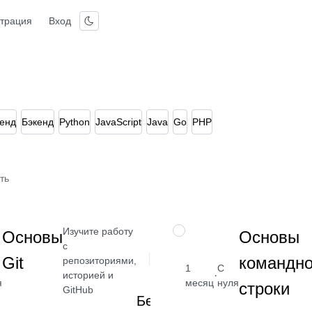
страция
Вход
енд
Бэкенд
Python
JavaScript
Java
Go
PHP
ть
Изучите работу
НАВЫК
Основы
Основы
с
Git
командн
репозиториями,
1
С
·
историей и
я
месяц
нуля
строки
GitHub
Бесплатно