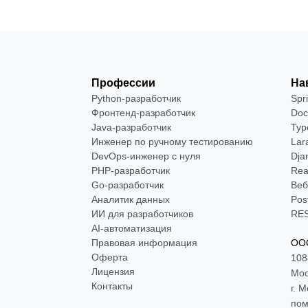
Профессии
На
Python-разработчик
Spr
Фронтенд-разработчик
Doc
Java-разработчик
Typ
Инженер по ручному тестированию
Lar
DevOps-инженер с нуля
Dja
РНР-разработчик
Rea
Go-разработчик
Веб
Аналитик данных
Pos
ИИ для разработчиков
RES
AI-автоматизация
Правовая информация
ООО
Оферта
108
Лицензия
Мос
Контакты
г. 
пом