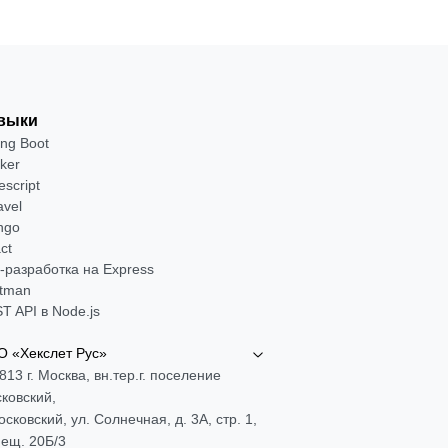
выки
ing Boot
ker
escript
avel
ngo
ct
-разработка на Express
tman
T API в Node.js
 «Хекслет Рус»
813 г. Москва, вн.тер.г. поселение
ковский,
Московский, ул. Солнечная, д. 3А, стр. 1,
ещ. 20Б/3