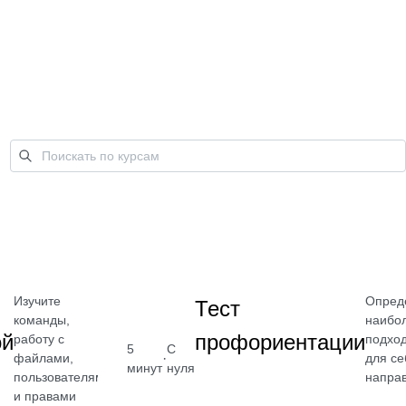
Изучите
Опред
Тест
команды,
наибо
ой
профориентации
работу с
подхо
5
С
·
файлами,
для се
минут
нуля
пользователями
напра
Бесплатно
и правами