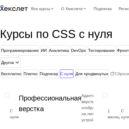
Все курсы
О Хекслете
Подписка
Реги
Курсы по CSS с нуля
Программирование
ИИ
Аналитика
DevOps
Тестирование
Фронт
Другое
Бесплатно
Платно
Подписка
С нуля
Для продвинутых
Сброси
Адаптивная
НАВЫК
НАВЫК
Профессиональная
вёрстка для
верстка
отображения
С
1
С
·
на любых
нуля
месяц
нул
устройствах
Посмотреть