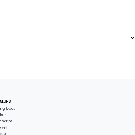
выки
ing Boot
ker
escript
avel
ngo