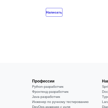
Написать
Профессии
На
Python-разработчик
Spr
Фронтенд-разработчик
Doc
Java-разработчик
Typ
Инженер по ручному тестированию
Lar
DevOps-инженер с нуля
Dja