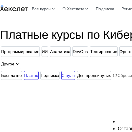
Все курсы
О Хекслете
Подписка
Реги
Платные курсы по Кибе
Программирование
ИИ
Аналитика
DevOps
Тестирование
Фронт
Другое
Бесплатно
Платно
Подписка
С нуля
Для продвинутых
Сброси
Остави