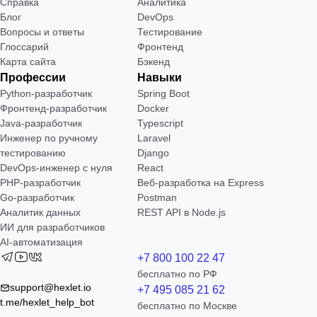
Справка
Аналитика
Блог
DevOps
Вопросы и ответы
Тестирование
Глоссарий
Фронтенд
Карта сайта
Бэкенд
Профессии
Навыки
Python-разработчик
Spring Boot
Фронтенд-разработчик
Docker
Java-разработчик
Typescript
Инженер по ручному
Laravel
тестированию
Django
DevOps-инженер с нуля
React
РНР-разработчик
Веб-разработка на Express
Go-разработчик
Postman
Аналитик данных
REST API в Node.js
ИИ для разработчиков
AI-автоматизация
+7 800 100 22 47
бесплатно по РФ
support@hexlet.io
+7 495 085 21 62
t.me/hexlet_help_bot
бесплатно по Москве