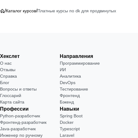
/
/
Каталог курсов
Платные курсы по dk для продвинутых
Хекслет
Направления
О нас
Программирование
Отзывы
ИИ
Справка
Аналитика
Блог
DevOps
Вопросы и ответы
Тестирование
Глоссарий
Фронтенд
Карта сайта
Бэкенд
Профессии
Навыки
Python-разработчик
Spring Boot
Фронтенд-разработчик
Docker
Java-разработчик
Typescript
Инженер по ручному
Laravel