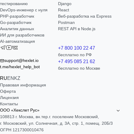
тестированию
Django
DevOps-инженер с нуля
React
РНР-разработчик
Веб-разработка на Express
Go-разработчик
Postman
Аналитик данных
REST API в Node.js
ИИ для разработчиков
AI-автоматизация
+7 800 100 22 47
бесплатно по РФ
support@hexlet.io
+7 495 085 21 62
t.me/hexlet_help_bot
бесплатно по Москве
RU
EN
KZ
Правовая информация
Оферта
Лицензия
Контакты
ООО «Хекслет Рус»
108813 г. Москва, вн.тер.г. поселение Московский,
г. Московский, ул. Солнечная, д. 3А, стр. 1, помещ. 20Б/3
ОГРН 1217300010476