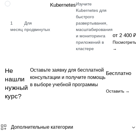
Изучите
НАВЫК
Kubernetes
Kubernetes для
быстрого
1
Для
развертывания,
·
месяц
продвинутых
масштабирования
от 2 400 
и мониторинга
приложений в
Посмотрет
кластере
→
Не
Оставьте заявку для бесплатной
Бесплатно
консультации и получите помощь
нашли
в выборе учебной программы
нужный
Оставить →
курс?
Дополнительные категории