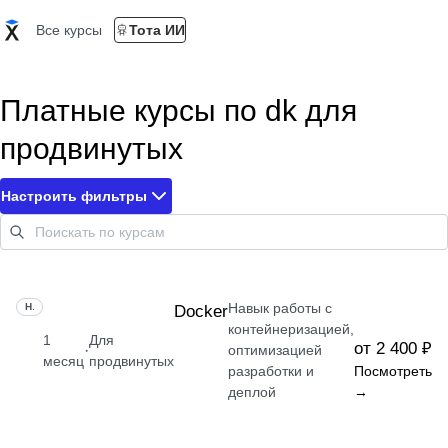
Все курсы
Тота ИИ
Платные курсы по dk для
продвинутых
Настроить фильтры
Навык работы с
НАВЫК
Docker
контейнеризацией,
1
Для
от 2 400 ₽
·
оптимизацией
месяц
продвинутых
разработки и
Посмотреть
деплой
→