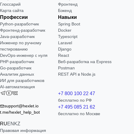
Глоссарий
Фронтенд
Карта сайта
Бэкенд
Профессии
Навыки
Python-разработчик
Spring Boot
Фронтенд-разработчик
Docker
Java-разработчик
Typescript
Инженер по ручному
Laravel
тестированию
Django
DevOps-инженер с нуля
React
РНР-разработчик
Веб-разработка на Express
Go-разработчик
Postman
Аналитик данных
REST API в Node.js
ИИ для разработчиков
AI-автоматизация
+7 800 100 22 47
бесплатно по РФ
support@hexlet.io
+7 495 085 21 62
t.me/hexlet_help_bot
бесплатно по Москве
RU
EN
KZ
Правовая информация