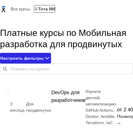
Все курсы
Тота ИИ
Платные курсы по Мобильная
разработка для продвинутых
Настроить фильтры
Изучите
ПРОФЕССИЯ
DevOps для
деплой,
разработчиков
3
Для
автоматизацию,
·
от 2 4
месяца
продвинутых
GitHub Actions,
Docker, Ansible,
Посмот
Terraform, IaC
→