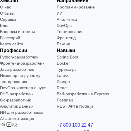
Хекслет
Направления
О нас
Программирование
Отзывы
ИИ
Справка
Аналитика
Блог
DevOps
Вопросы и ответы
Тестирование
Глоссарий
Фронтенд
Карта сайта
Бэкенд
Профессии
Навыки
Python-разработчик
Spring Boot
Фронтенд-разработчик
Docker
Java-разработчик
Typescript
Инженер по ручному
Laravel
тестированию
Django
DevOps-инженер с нуля
React
РНР-разработчик
Веб-разработка на Express
Go-разработчик
Postman
Аналитик данных
REST API в Node.js
ИИ для разработчиков
AI-автоматизация
+7 800 100 22 47