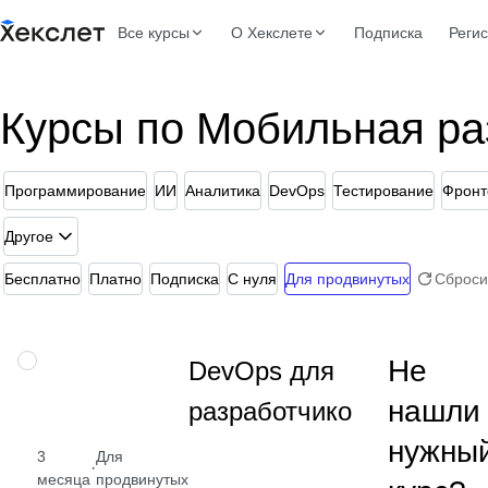
Все курсы
О Хекслете
Подписка
Реги
Курсы по Мобильная ра
Программирование
ИИ
Аналитика
DevOps
Тестирование
Фронт
Другое
Бесплатно
Платно
Подписка
С нуля
Для продвинутых
Сброси
Изучите
ПРОФЕССИЯ
Не
DevOps для
деплой,
нашли
разработчиков
автоматизацию,
GitHub Actions,
нужны
Docker, Ansible,
3
Для
·
Terraform, IaC
месяца
продвинутых