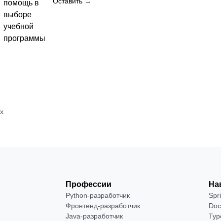
от 2 400
Оставить →
помощь в
₽
выборе
учебной
Посмотреть
программы
→
х
Профессии
На
Python-разработчик
Spr
Фронтенд-разработчик
Doc
Java-разработчик
Typ