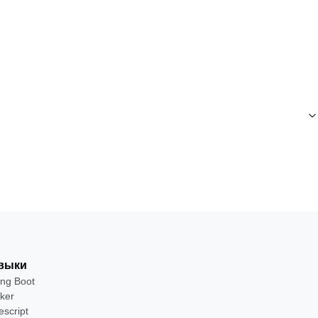
выки
ing Boot
ker
escript