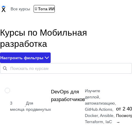
Все курсы
Тота ИИ
Курсы по Мобильная
разработка
Настроить фильтры
Изучите
ПРОФЕССИЯ
DevOps для
деплой,
разработчиков
3
Для
автоматизацию,
·
от 2 4
месяца
продвинутых
GitHub Actions,
Docker, Ansible,
Посмот
Terraform, IaC
→