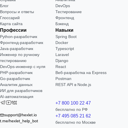
Блог
DevOps
Вопросы и ответы
Тестирование
Глоссарий
Фронтенд
Карта сайта
Бэкенд
Профессии
Навыки
Python-разработчик
Spring Boot
Фронтенд-разработчик
Docker
Java-разработчик
Typescript
Инженер по ручному
Laravel
тестированию
Django
DevOps-инженер с нуля
React
РНР-разработчик
Веб-разработка на Express
Go-разработчик
Postman
Аналитик данных
REST API в Node.js
ИИ для разработчиков
AI-автоматизация
+7 800 100 22 47
бесплатно по РФ
support@hexlet.io
+7 495 085 21 62
t.me/hexlet_help_bot
бесплатно по Москве