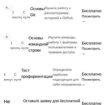
Изучите работу с
НАВЫК
Основы
Бесплатно
1
С
репозиториями,
Git
·
Посмотреть
месяц
нуля
историей и GitHub
→
Изучите команды,
НАВЫК
Основы
работу с файлами,
1
С
Бесплатно
командной
·
пользователями и
месяц
нуля
Посмотреть
строки
правами доступа
→
Определите
Тест
Бесплатно
5
С
наиболее
профориентации
·
минут
нуля
подходящее для
Посмотреть
себя направление
→
Не
Оставьте заявку для бесплатной
Бесплатно