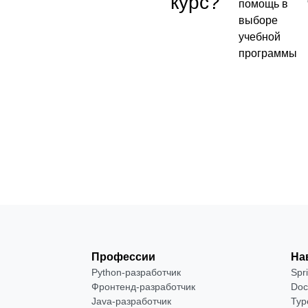
курс?
от 2 400
помощь в
₽
выборе
учебной
Посмотреть
программы
→
Профессии
На
Python-разработчик
Spr
Фронтенд-разработчик
Doc
Java-разработчик
Typ