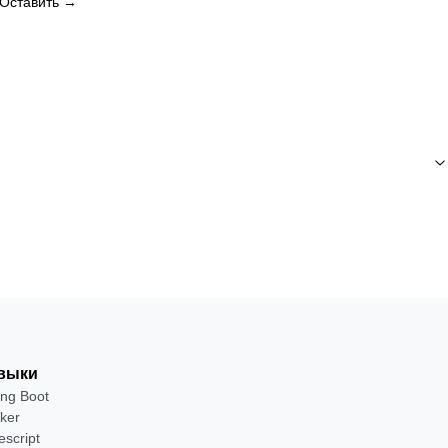
Оставить →
выки
ing Boot
ker
escript