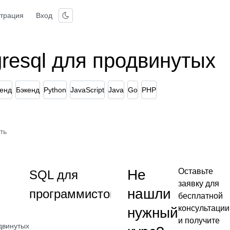
страция
Вход
resql для продвинутых
енд
Бэкенд
Python
JavaScript
Java
Go
PHP
ть
Эффективный
Не
Оставьте
SQL для
SQL для
заявку для
нашли
программистов
разработчиков
бесплатной
консультации
нужный
и получите
двинутых