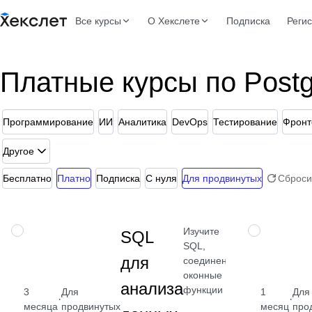
Все курсы
О Хекслете
Подписка
Реги
Платные курсы по Postg
Программирование
ИИ
Аналитика
DevOps
Тестирование
Фронт
Другое
Бесплатно
Платно
Подписка
С нуля
Для продвинутых
Сброси
Изучите
НАВЫК
НАВЫК
SQL
SQL,
для
соединения,
оконные
анализа
функции
3
Для
1
Для
·
·
месяца
продвинутых
месяц
про