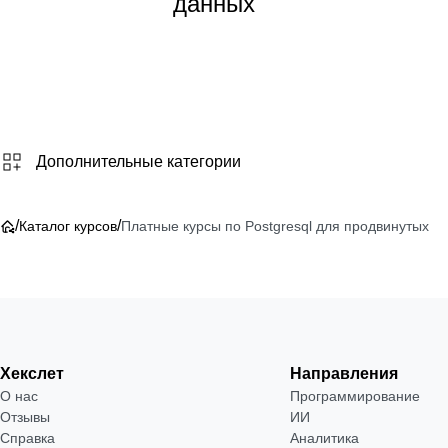
данных
от 2 400
₽
Посмотреть
→
Дополнительные категории
/
/
Каталог курсов
Платные курсы по Postgresql для продвинутых
Хекслет
Направления
О нас
Программирование
Отзывы
ИИ
Справка
Аналитика