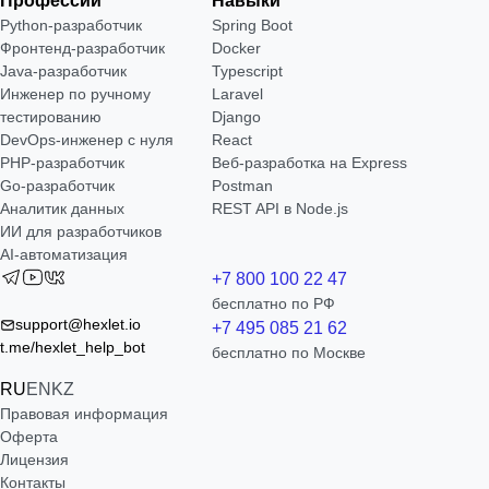
Профессии
Навыки
Python-разработчик
Spring Boot
Фронтенд-разработчик
Docker
Java-разработчик
Typescript
Инженер по ручному
Laravel
тестированию
Django
DevOps-инженер с нуля
React
РНР-разработчик
Веб-разработка на Express
Go-разработчик
Postman
Аналитик данных
REST API в Node.js
ИИ для разработчиков
AI-автоматизация
+7 800 100 22 47
бесплатно по РФ
support@hexlet.io
+7 495 085 21 62
t.me/hexlet_help_bot
бесплатно по Москве
RU
EN
KZ
Правовая информация
Оферта
Лицензия
Контакты