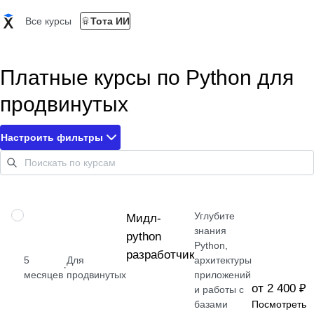
Все курсы
Тота ИИ
Платные курсы по Python для
продвинутых
Настроить фильтры
Углубите
ПРОФЕССИЯ
Мидл-
знания
python
Python,
разработчик
5
Для
архитектуры
·
месяцев
продвинутых
приложений
от 2 400 ₽
и работы с
базами
Посмотреть