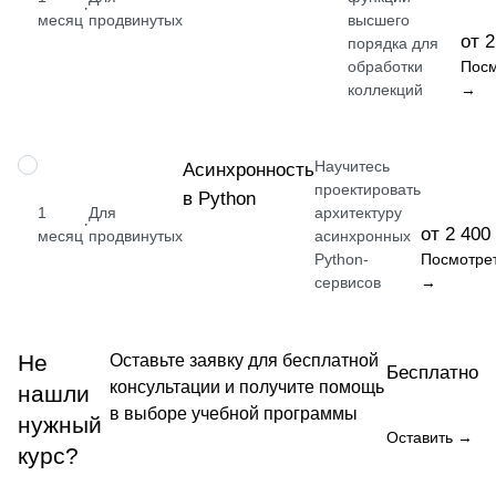
·
месяц
продвинутых
высшего
от 2
порядка для
обработки
Посм
коллекций
→
Научитесь
НАВЫК
Асинхронность
проектировать
в Python
1
Для
архитектуру
·
от 2 400
месяц
продвинутых
асинхронных
Python-
Посмотре
сервисов
→
Не
Оставьте заявку для бесплатной
Бесплатно
консультации и получите помощь
нашли
в выборе учебной программы
нужный
Оставить →
курс?