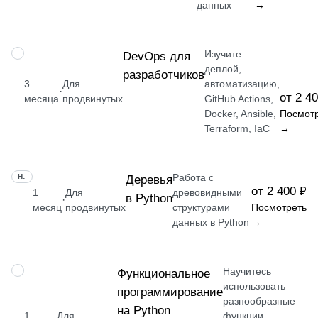
данных
→
Изучите
ПРОФЕССИЯ
DevOps для
деплой,
разработчиков
3
Для
автоматизацию,
·
от 2 4
месяца
продвинутых
GitHub Actions,
Docker, Ansible,
Посмот
Terraform, IaC
→
Работа с
НАВЫК
Деревья
от 2 400 ₽
1
Для
древовидными
в Python
·
месяц
продвинутых
структурами
Посмотреть
данных в Python
→
Научитесь
НАВЫК
Функциональное
использовать
программирование
разнообразные
на Python
1
Для
функции