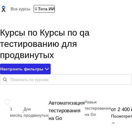
Все курсы
Тота ИИ
Курсы по Курсы по qa
тестированию для
продвинутых
Настроить фильтры
Навык
НАВЫК
Автоматизация
тестирования
1
Для
от 2 400 
тестирования
·
на Go
месяц
продвинутых
Посмотрет
на Go
→