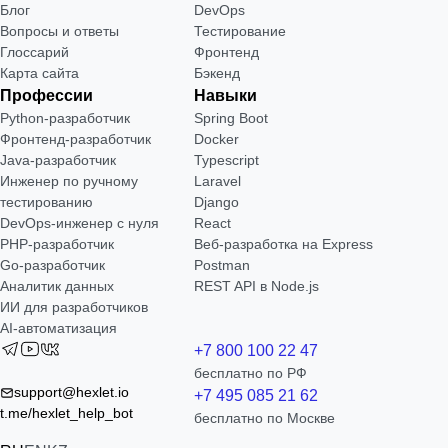
Блог
DevOps
Вопросы и ответы
Тестирование
Глоссарий
Фронтенд
Карта сайта
Бэкенд
Профессии
Навыки
Python-разработчик
Spring Boot
Фронтенд-разработчик
Docker
Java-разработчик
Typescript
Инженер по ручному
Laravel
тестированию
Django
DevOps-инженер с нуля
React
РНР-разработчик
Веб-разработка на Express
Go-разработчик
Postman
Аналитик данных
REST API в Node.js
ИИ для разработчиков
AI-автоматизация
+7 800 100 22 47
бесплатно по РФ
support@hexlet.io
+7 495 085 21 62
t.me/hexlet_help_bot
бесплатно по Москве