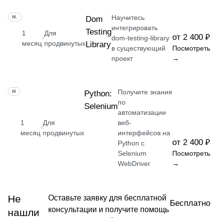
Научитесь
НАВЫК
Dom
интегрировать
Testing
1
Для
от 2 400 ₽
·
dom-testing-library
месяц
продвинутых
Library
в существующий
Посмотреть
проект
→
Получите знания
НАВЫК
Python:
по
Selenium
автоматизации
1
Для
веб-
·
месяц
продвинутых
интерфейсов на
от 2 400 ₽
Python с
Selenium
Посмотреть
WebDriver
→
Не
Оставьте заявку для бесплатной
Бесплатно
консультации и получите помощь
нашли