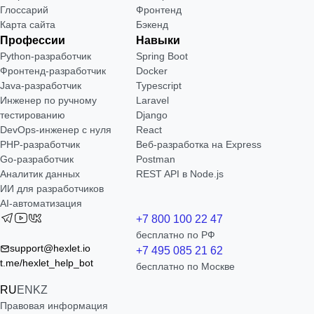
Глоссарий
Фронтенд
Карта сайта
Бэкенд
Профессии
Навыки
Python-разработчик
Spring Boot
Фронтенд-разработчик
Docker
Java-разработчик
Typescript
Инженер по ручному
Laravel
тестированию
Django
DevOps-инженер с нуля
React
РНР-разработчик
Веб-разработка на Express
Go-разработчик
Postman
Аналитик данных
REST API в Node.js
ИИ для разработчиков
AI-автоматизация
+7 800 100 22 47
бесплатно по РФ
support@hexlet.io
+7 495 085 21 62
t.me/hexlet_help_bot
бесплатно по Москве
RU
EN
KZ
Правовая информация