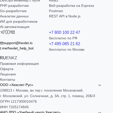
DevOps-инженер с нуля
React
РНР-разработчик
Веб-разработка на Express
Go-разработчик
Postman
Аналитик данных
REST API в Node.js
ИИ для разработчиков
AI-автоматизация
+7 800 100 22 47
бесплатно по РФ
support@hexlet.io
+7 495 085 21 62
t.me/hexlet_help_bot
бесплатно по Москве
RU
EN
KZ
Правовая информация
Оферта
Лицензия
Контакты
ООО «Хекслет Рус»
108813 г. Москва, вн.тер.г. поселение Московский,
г. Московский, ул. Солнечная, д. 3А, стр. 1, помещ. 20Б/3
ОГРН 1217300010476
ИНН 7325174845
АНО ДПО «Учебный центр Хекслет»