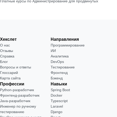
Платные курсы по Администрирование для продвинутых
Хекслет
Направления
О нас
Программирование
Отзывы
ИИ
Справка
Аналитика
Блог
DevOps
Вопросы и ответы
Тестирование
Глоссарий
Фронтенд
Карта сайта
Бэкенд
Профессии
Навыки
Python-разработчик
Spring Boot
Фронтенд-разработчик
Docker
Java-разработчик
Typescript
Инженер по ручному
Laravel
тестированию
Django