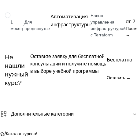
Навык
НАВЫК
Автоматизация
от 2
1
Для
управления
инфраструктуры
·
месяц
продвинутых
инфраструктурой
Посм
с Terraform
→
Не
Оставьте заявку для бесплатной
Бесплатно
консультации и получите помощь
нашли
в выборе учебной программы
нужный
Оставить →
курс?
Дополнительные категории
/
/
Каталог курсов