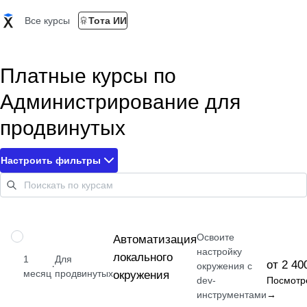
Все курсы
Тота ИИ
Платные курсы по
Администрирование для
продвинутых
Настроить фильтры
Освоите
НАВЫК
Автоматизация
настройку
локального
1
Для
от 2 40
·
окружения с
месяц
продвинутых
окружения
dev-
Посмотр
инструментами
→