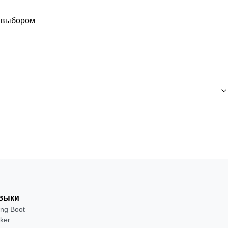
с выбором
выки
ing Boot
ker