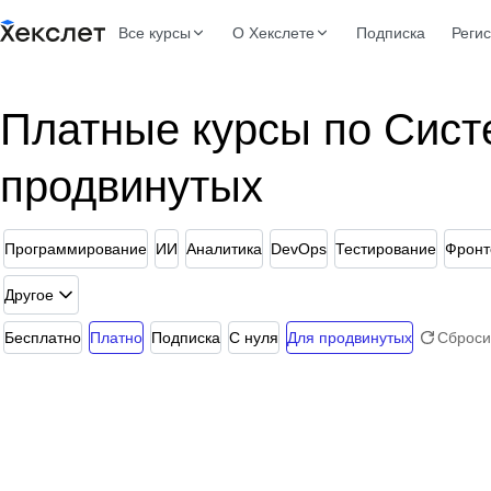
Все курсы
О Хекслете
Подписка
Реги
Платные курсы по Сист
продвинутых
Программирование
ИИ
Аналитика
DevOps
Тестирование
Фронт
Другое
Бесплатно
Платно
Подписка
С нуля
Для продвинутых
Сброси