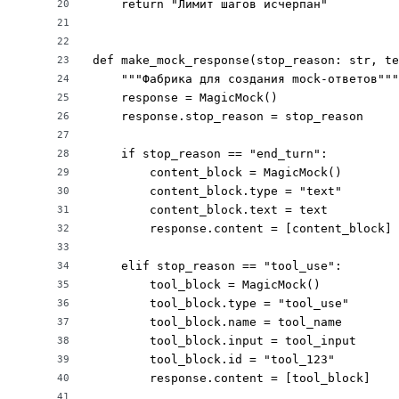
    return "Лимит шагов исчерпан"

20
21
22
def make_mock_response(stop_reason: str, te
23
    """Фабрика для создания mock-ответов"""

24
    response = MagicMock()

25
    response.stop_reason = stop_reason

26
27
    if stop_reason == "end_turn":

28
        content_block = MagicMock()

29
        content_block.type = "text"

30
        content_block.text = text

31
        response.content = [content_block]

32
33
    elif stop_reason == "tool_use":

34
        tool_block = MagicMock()

35
        tool_block.type = "tool_use"

36
        tool_block.name = tool_name

37
        tool_block.input = tool_input

38
        tool_block.id = "tool_123"

39
        response.content = [tool_block]

40
41