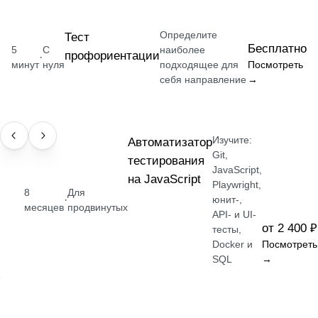
Определите
Тест
Бесплатно
5
С
наиболее
профориентации
·
минут
нуля
подходящее для
Посмотреть
себя направление
→
Изучите:
ПРОФЕССИЯ
Автоматизатор
Git,
тестирования
JavaScript,
на JavaScript
Playwright,
8
Для
·
юнит-,
месяцев
продвинутых
API- и UI-
от 2 400 ₽
тесты,
Docker и
Посмотреть
SQL
→