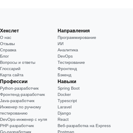
Хекслет
Направления
О нас
Программирование
Отзывы
ИИ
Справка
Аналитика
Блог
DevOps
Вопросы и ответы
Тестирование
Глоссарий
Фронтенд
Карта сайта
Бэкенд
Профессии
Навыки
Python-разработчик
Spring Boot
Фронтенд-разработчик
Docker
Java-разработчик
Typescript
Инженер по ручному
Laravel
тестированию
Django
DevOps-инженер с нуля
React
РНР-разработчик
Веб-разработка на Express
Go-разработчик
Postman