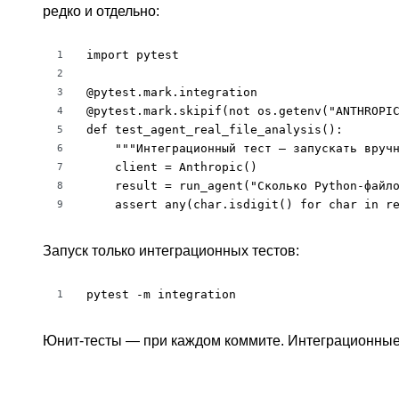
редко и отдельно:
import pytest

1
2
@pytest.mark.integration

3
@pytest.mark.skipif(not os.getenv("ANTHROPIC
4
def test_agent_real_file_analysis():

5
    """Интеграционный тест — запускать вручн
6
    client = Anthropic()

7
    result = run_agent("Сколько Python-файло
8
    assert any(char.isdigit() for char in r
9
Запуск только интеграционных тестов:
pytest -m integration
1
Юнит-тесты — при каждом коммите. Интеграционные 