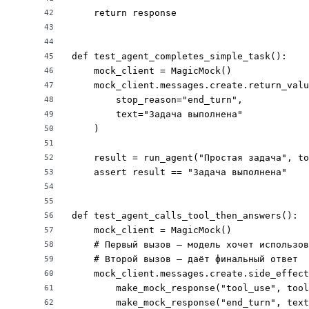
    return response

42
43
44
def test_agent_completes_simple_task():

45
    mock_client = MagicMock()

46
    mock_client.messages.create.return_valu
47
        stop_reason="end_turn",

48
        text="Задача выполнена"

49
    )

50
51
    result = run_agent("Простая задача", to
52
    assert result == "Задача выполнена"

53
54
55
def test_agent_calls_tool_then_answers():

56
    mock_client = MagicMock()

57
    # Первый вызов — модель хочет использов
58
    # Второй вызов — даёт финальный ответ

59
    mock_client.messages.create.side_effect
60
        make_mock_response("tool_use", tool
61
        make_mock_response("end_turn", text
62