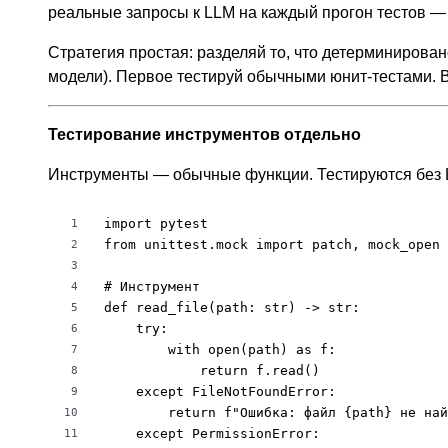
реальные запросы к LLM на каждый прогон тестов — 
Стратегия простая: разделяй то, что детерминирован
модели). Первое тестируй обычными юнит-тестами. 
Тестирование инструментов отдельно
Инструменты — обычные функции. Тестируются без 
import pytest

1
from unittest.mock import patch, mock_open

2
3
# Инструмент

4
def read_file(path: str) -> str:

5
    try:

6
        with open(path) as f:

7
            return f.read()

8
    except FileNotFoundError:

9
        return f"Ошибка: файл {path} не най
10
    except PermissionError:

11