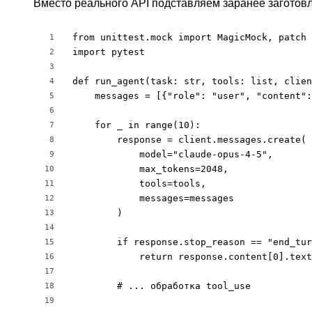
Вместо реального API подставляем заранее заготов
from unittest.mock import MagicMock, patch

1
import pytest

2
3
def run_agent(task: str, tools: list, clien
4
    messages = [{"role": "user", "content":
5
6
    for _ in range(10):

7
        response = client.messages.create(

8
            model="claude-opus-4-5",

9
            max_tokens=2048,

10
            tools=tools,

11
            messages=messages

12
        )

13
14
        if response.stop_reason == "end_tur
15
            return response.content[0].text

16
17
        # ... обработка tool_use

18
19