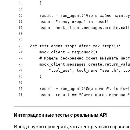
    ]

63
64
    result = run_agent("Что в файле main.py
65
    assert "точку входа" in result

66
    assert mock_client.messages.create.call
67
68
69
def test_agent_stops_after_max_steps():

70
    mock_client = MagicMock()

71
    # Модель бесконечно хочет вызывать инст
72
    mock_client.messages.create.return_valu
73
        "tool_use", tool_name="search", too
74
    )

75
76
    result = run_agent("Ищи вечно", tools=[
77
    assert result == "Лимит шагов исчерпан"
78
Интеграционные тесты с реальным API
Иногда нужно проверить, что агент реально справляе