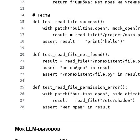
        return f"Ошибка: нет прав на чтение
12
13
# Тесты

14
def test_read_file_success():

15
    with patch("builtins.open", mock_open(r
16
        result = read_file("/project/main.p
17
    assert result == "print('hello')"

18
19
def test_read_file_not_found():

20
    result = read_file("/nonexistent/file.p
21
    assert "не найден" in result

22
    assert "/nonexistent/file.py" in result

23
24
def test_read_file_permission_error():

25
    with patch("builtins.open", side_effect
26
        result = read_file("/etc/shadow")

27
    assert "нет прав" in result
28
Мок LLM-вызовов