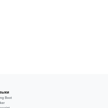
Адаптивная
НАВЫК
Профессиональная
вёрстка для
верстка
отображения
на любых
С
устройствах
нуля
Посмотреть
→
выки
ing Boot
ker
escript