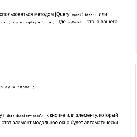
оспользоваться методом jQuery
или
modal('hide')
, где
- это id вашего
odal').style.display = 'none';
myModal
splay = 'none';
бут
к кнопке или элементу, который
data-dismiss="modal"
а этот элемент модальное окно будет автоматически