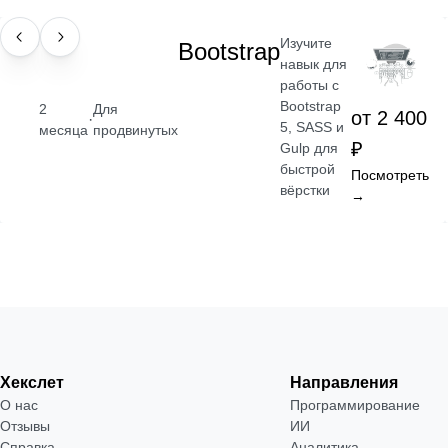
Изучите
НАВЫК
Bootstrap
навык для
работы с
Bootstrap
2
Для
от 2 400
·
5, SASS и
месяца
продвинутых
₽
Gulp для
быстрой
Посмотреть
вёрстки
→
Хекслет
Направления
О нас
Программирование
Отзывы
ИИ
Справка
Аналитика