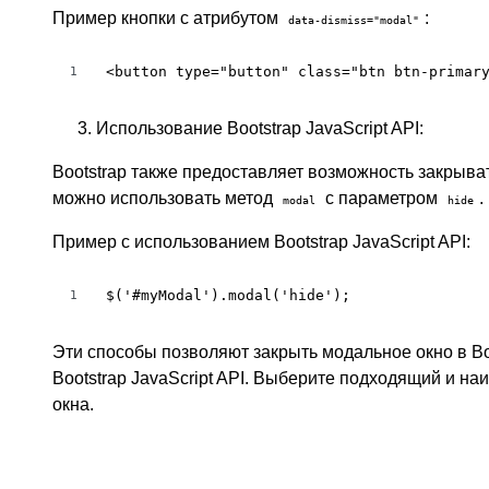
Пример кнопки с атрибутом
:
data-dismiss="modal"
<button type="button" class="btn btn-primar
1
Использование Bootstrap JavaScript API:
Bootstrap также предоставляет возможность закрыват
можно использовать метод
с параметром
.
modal
hide
Пример с использованием Bootstrap JavaScript API:
$('#myModal').modal('hide');
1
Эти способы позволяют закрыть модальное окно в Boo
Bootstrap JavaScript API. Выберите подходящий и н
окна.