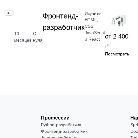
Изучите
ПРОФЕССИЯ
Фронтенд-
HTML,
разработчик
CSS,
JavaScript
10
С
от 2 400
·
и React
месяцев
нуля
₽
Посмотреть
→
Профессии
На
Python-разработчик
Spr
Фронтенд-разработчик
Doc
Java-разработчик
Typ