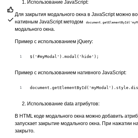
Использование JavaScript:
Для закрытия модального окна в JavaScript можно в
нативным JavaScript методом
document.getElementById('myM
модального окна.
Пример с использованием jQuery:
$('#myModal').modal('hide');
1
Пример с использованием нативного JavaScript:
document.getElementById('myModal').style.di
1
Использование data атрибутов:
В HTML коде модального окна можно добавить атри
запускает закрытие модального окна. При нажатии н
закрыто.