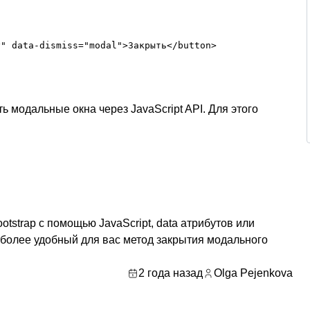
y" data-dismiss="modal">Закрыть</button>
ь модальные окна через JavaScript API. Для этого
tstrap с помощью JavaScript, data атрибутов или
аиболее удобный для вас метод закрытия модального
2 года назад
Olga Pejenkova