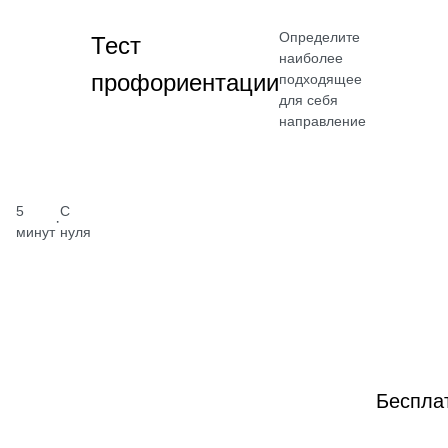
Определите
Тест
наиболее
профориентации
подходящее
для себя
направление
5
С
·
минут
нуля
Беспла