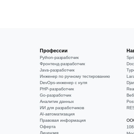
Профессии
На
Python-разработчик
Spr
Фронтенд-разработчик
Doc
Java-разработчик
Typ
Инженер по ручному тестированию
Lar
DevOps-инженер с нуля
Dja
РНР-разработчик
Rea
Go-разработчик
Веб
Аналитик данных
Pos
ИИ для разработчиков
RES
AI-автоматизация
Правовая информация
ООО
Оферта
108
Лицензия
Мос