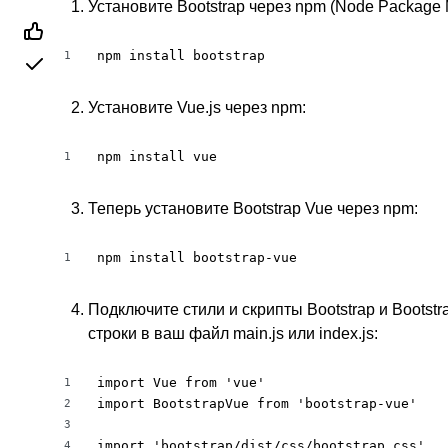
Установите Bootstrap через npm (Node Package 
npm install bootstrap
1
Установите Vue.js через npm:
npm install vue
1
Теперь установите Bootstrap Vue через npm:
npm install bootstrap-vue
1
Подключите стили и скрипты Bootstrap и Bootst
строки в ваш файл main.js или index.js:
import Vue from 'vue'

1
import BootstrapVue from 'bootstrap-vue'

2
3
import 'bootstrap/dist/css/bootstrap.css'

4