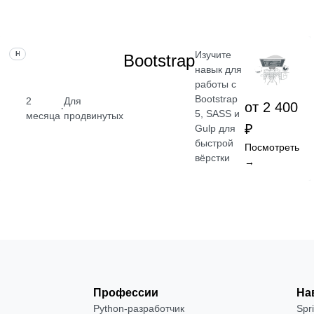
Изучите
НАВЫК
Bootstrap
навык для
работы с
Bootstrap
2
Для
от 2 400
·
5, SASS и
месяца
продвинутых
₽
Gulp для
быстрой
Посмотреть
вёрстки
→
Профессии
На
Python-разработчик
Spr