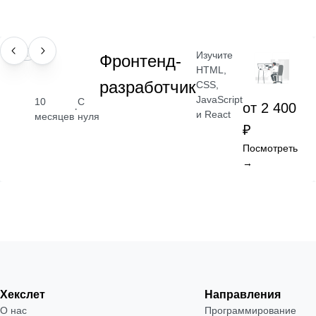
Изучите
ПРОФЕССИЯ
Фронтенд-
HTML,
разработчик
CSS,
JavaScript
10
С
от 2 400
·
и React
месяцев
нуля
₽
Посмотреть
→
Хекслет
Направления
О нас
Программирование