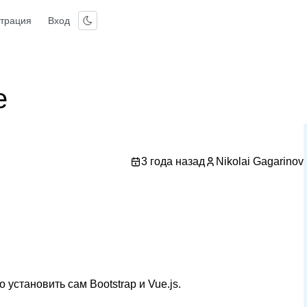
страция
Вход
e
3 года назад
Nikolai Gagarinov
 установить сам Bootstrap и Vue.js.