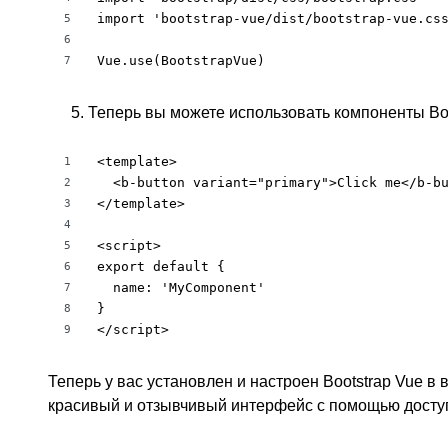
import 'bootstrap-vue/dist/bootstrap-vue.css
5
6
Vue.use(BootstrapVue)
7
Теперь вы можете использовать компоненты Boo
<template>

1
  <b-button variant="primary">Click me</b-bu
2
</template>

3
4
<script>

5
export default {

6
  name: 'MyComponent'

7
}

8
</script>
9
Теперь у вас установлен и настроен Bootstrap Vue в 
красивый и отзывчивый интерфейс с помощью доступ