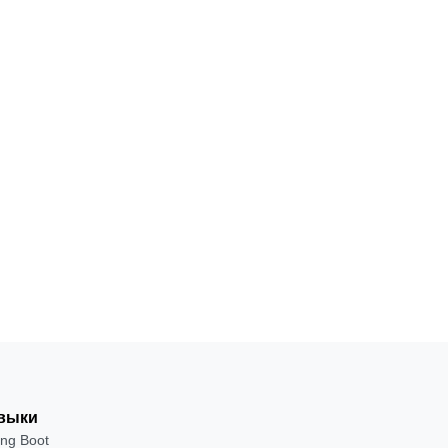
Адаптивная
НАВЫК
Профессиональная
вёрстка для
верстка
отображения
на любых
С
устройствах
нуля
Посмотреть
→
выки
ing Boot