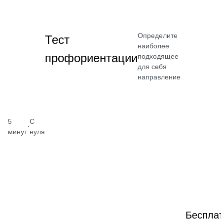
Определите
Тест
наиболее
профориентации
подходящее
для себя
направление
5
С
·
минут
нуля
Беспла