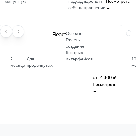
минут
нуля
подходящее для
Посмотреть
себя направление
→
Освоите
НАВЫК
React
ПРО
React и
создание
быстрых
2
Для
интерфейсов
1
·
месяца
продвинутых
м
от 2 400 ₽
Посмотреть
→