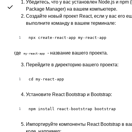
Убедитесь, что у вас установлен Node.js и npm 
Package Manager) на вашем компьютере.
Создайте новый проект React, если у вас его ещ
выполните команду в вашем терминале:
npx create-react-app my-react-app
1
где
- название вашего проекта.
my-react-app
Перейдите в директорию вашего проекта:
cd my-react-app
1
Установите React Bootstrap и Bootstrap:
npm install react-bootstrap bootstrap
1
Импортируйте компоненты React Bootstrap в в
коде, например: