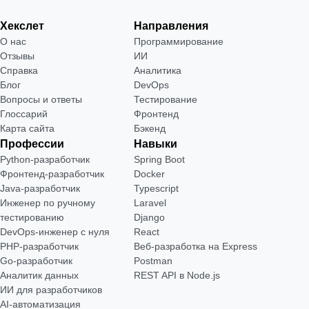
Хекслет
Направления
О нас
Программирование
Отзывы
ИИ
Справка
Аналитика
Блог
DevOps
Вопросы и ответы
Тестирование
Глоссарий
Фронтенд
Карта сайта
Бэкенд
Профессии
Навыки
Python-разработчик
Spring Boot
Фронтенд-разработчик
Docker
Java-разработчик
Typescript
Инженер по ручному
Laravel
тестированию
Django
DevOps-инженер с нуля
React
РНР-разработчик
Веб-разработка на Express
Go-разработчик
Postman
Аналитик данных
REST API в Node.js
ИИ для разработчиков
AI-автоматизация