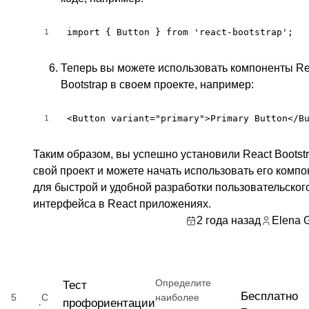
import { Button } from 'react-bootstrap';
1
Теперь вы можете использовать компоненты Re
Bootstrap в своем проекте, например:
<Button variant="primary">Primary Button</B
1
Таким образом, вы успешно установили React Bootstr
свой проект и можете начать использовать его комп
для быстрой и удобной разработки пользовательског
интерфейса в React приложениях.
2 года назад
Elena 
Определите
Тест
Бесплатно
5
С
наиболее
профориентации
·