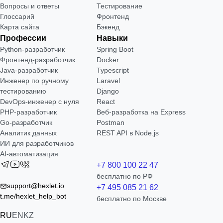
Вопросы и ответы
Тестирование
Глоссарий
Фронтенд
Карта сайта
Бэкенд
Профессии
Навыки
Python-разработчик
Spring Boot
Фронтенд-разработчик
Docker
Java-разработчик
Typescript
Инженер по ручному
Laravel
тестированию
Django
DevOps-инженер с нуля
React
РНР-разработчик
Веб-разработка на Express
Go-разработчик
Postman
Аналитик данных
REST API в Node.js
ИИ для разработчиков
AI-автоматизация
+7 800 100 22 47
бесплатно по РФ
support@hexlet.io
+7 495 085 21 62
t.me/hexlet_help_bot
бесплатно по Москве
RU
EN
KZ