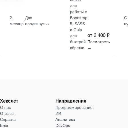
для
работы с
2
Для
Bootstrap
С
·
месяца
продвинутых
5, SASS
н
и Gulp
от 2 400 ₽
для
быстрой
Посмотреть
вёрстки
→
Хекслет
Направления
О нас
Программирование
Отзывы
ИИ
Справка
Аналитика
Блог
DevOps