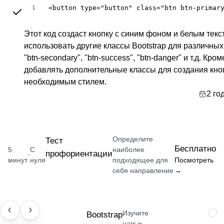
<button type="button" class="btn btn-primar
1
Этот код создаст кнопку с синим фоном и белым текс
использовать другие классы Bootstrap для различных 
"btn-secondary", "btn-success", "btn-danger" и т.д. Кро
добавлять дополнительные классы для создания кно
необходимым стилем.
2 го
Определите
Тест
Бесплатно
5
С
наиболее
профориентации
·
минут
нуля
подходящее для
Посмотреть
себя направление
→
Изучите
НАВЫК
Bootstrap
НАВ
навык