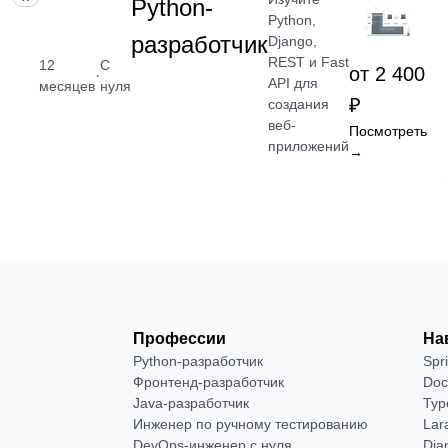
Python-
Python,
разработчик
Django,
REST и Fast
12
С
от 2 400
·
API для
месяцев
нуля
₽
создания
веб-
Посмотреть
приложений
→
Профессии
На
Python-разработчик
Spr
Фронтенд-разработчик
Doc
Java-разработчик
Typ
Инженер по ручному тестированию
Lar
DevOps-инженер с нуля
Dja