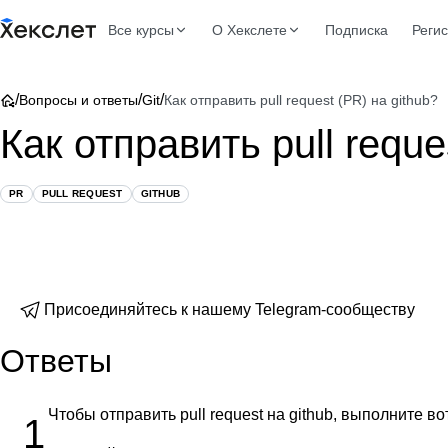
Все курсы
О Хекслете
Подписка
Реги
/
/
/
Вопросы и ответы
Git
Как отправить pull request (PR) на github?
Как отправить pull reque
PR
PULL REQUEST
GITHUB
Присоединяйтесь к нашему Telegram-сообществу
Ответы
Чтобы отправить pull request на github, выполните во
1