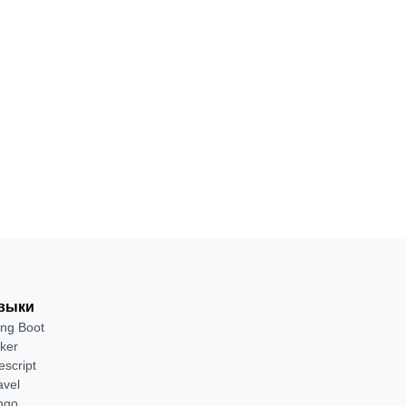
Fullstack-
JavaScript,
разработчик
Node.js,
Fastify и
12
С
от 2 400
·
на Node.js
React для
месяцев
нуля
₽
фронтенда
и бэкенда.
Посмотреть
→
выки
ing Boot
ker
escript
avel
ngo