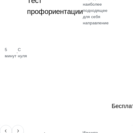
Тест
наиболее
профориентации
подходящее
для себя
направление
5
С
·
минут
нуля
Беспла
Изучите
ПРОФЕССИЯ