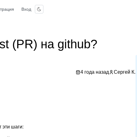
страция
Вход
st (PR) на github?
4 года назад
Сергей К.
т эти шаги: