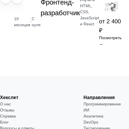
Фронтенд-
HTML,
разработчик
CSS,
JavaScript
10
С
от 2 400
·
и React
месяцев
нуля
₽
Посмотреть
→
Хекслет
Направления
О нас
Программирование
Отзывы
ИИ
Справка
Аналитика
Блог
DevOps
Вопросы и ответы
Тестирование