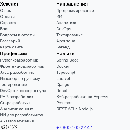
Хекслет
Направления
О нас
Программирование
Отзывы
ИИ
Справка
Аналитика
Блог
DevOps
Вопросы и ответы
Тестирование
Глоссарий
Фронтенд
Карта сайта
Бэкенд
Профессии
Навыки
Python-разработчик
Spring Boot
Фронтенд-разработчик
Docker
Java-разработчик
Typescript
Инженер по ручному
Laravel
тестированию
Django
DevOps-инженер с нуля
React
РНР-разработчик
Веб-разработка на Express
Go-разработчик
Postman
Аналитик данных
REST API в Node.js
ИИ для разработчиков
AI-автоматизация
+7 800 100 22 47