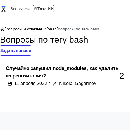
Все курсы
Тота ИИ
/
/
/
/
Вопросы и ответы
Git
bash
Вопросы по тегу bash
Вопросы по тегу bash
Задать вопрос
Случайно запушил node_modules, как удалить
2
из репозитория?
11 апреля 2022 г.
Nikolai Gagarinov