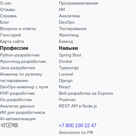
О нас
Программирование
Отзывы
ИИ
Справка
Аналитика
Блог
DevOps
Вопросы и ответы
Тестирование
Глоссарий
Фронтенд
Карта сайта
Бэкенд
Профессии
Навыки
Python-разработчик
Spring Boot
Фронтенд-разработчик
Docker
Java-разработчик
Typescript
Инженер по ручному
Laravel
тестированию
Django
DevOps-инженер с нуля
React
РНР-разработчик
Веб-разработка на Express
Go-разработчик
Postman
Аналитик данных
REST API в Node.js
ИИ для разработчиков
AI-автоматизация
+7 800 100 22 47
бесплатно по РФ