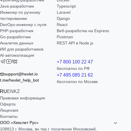
Фронтенд-разработчик
Docker
Java-разработчик
Typescript
Инженер по ручному
Laravel
тестированию
Django
DevOps-инженер с нуля
React
РНР-разработчик
Веб-разработка на Express
Go-разработчик
Postman
Аналитик данных
REST API в Node.js
ИИ для разработчиков
AI-автоматизация
+7 800 100 22 47
бесплатно по РФ
support@hexlet.io
+7 495 085 21 62
t.me/hexlet_help_bot
бесплатно по Москве
RU
EN
KZ
Правовая информация
Оферта
Лицензия
Контакты
ООО «Хекслет Рус»
108813 г. Москва, вн.тер.г. поселение Московский,