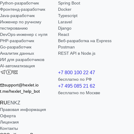
Python-разработчик
Spring Boot
Фронтенд-разработчик
Docker
Java-разработчик
Typescript
Инженер по ручному
Laravel
тестированию
Django
DevOps-инженер с нуля
React
РНР-разработчик
Веб-разработка на Express
Go-разработчик
Postman
Аналитик данных
REST API в Node.js
ИИ для разработчиков
AI-автоматизация
+7 800 100 22 47
бесплатно по РФ
support@hexlet.io
+7 495 085 21 62
t.me/hexlet_help_bot
бесплатно по Москве
RU
EN
KZ
Правовая информация
Оферта
Лицензия
Контакты