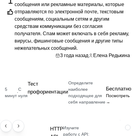
1
сообщения или рекламные материалы, которые
отправляются по электронной почте, текстовым
сообщениям, социальным сетям и другим
средствам коммуникации без согласия
получателя. Спам может включать в себя рекламу,
вирусы, фишинговые сообщения и другие типы
нежелательных сообщений.
3 года назад
Елена Редькина
Определите
Тест
Бесплатно
5
С
наиболее
профориентации
·
минут
нуля
подходящее для
Посмотреть
себя направление
→
Изучите
НАВЫК
HTTP
НАВ
работу с API: