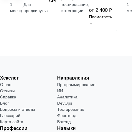
API
1
Для
тестирование,
1
·
от 2 400 ₽
месяц
продвинутых
интеграции
ме
Посмотреть
→
Хекслет
Направления
О нас
Программирование
Отзывы
ИИ
Справка
Аналитика
Блог
DevOps
Вопросы и ответы
Тестирование
Глоссарий
Фронтенд
Карта сайта
Бэкенд
Профессии
Навыки