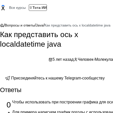
Все курсы
Тота ИИ
/
/
/
Вопросы и ответы
Java
Как представить ось x localdatetime java
Как представить ось x
localdatetime java
5 лет назад
Человек-Молекула
Присоединяйтесь к нашему Telegram-сообществу
Ответы
Чтобы использовать при построении графика для ос
0
Для примера нарисуем график погоды c использова