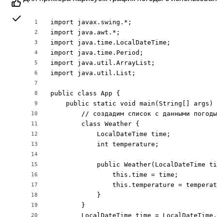
import javax.swing.*;

1
import java.awt.*;

2
import java.time.LocalDateTime;

3
import java.time.Period;

4
import java.util.ArrayList;

5
import java.util.List;

6
7
public class App {

8
    public static void main(String[] args) 
9
        // создадим список с данными погоды

10
        class Weather {

11
            LocalDateTime time;

12
            int temperature;

13
14
            public Weather(LocalDateTime ti
15
                this.time = time;

16
                this.temperature = temperat
17
            }

18
        }

19
        LocalDateTime time = LocalDateTime.
20