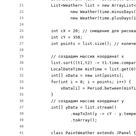
        List<Weather> list = new ArrayList<
21
                new Weather(time.minusDays(
22
                new Weather(time.plusDays(1
23
24
        int cX = 20; // смещение для рисова
25
        int cY = 350;

26
        int points = list.size(); // количе
27
28
        // создадим массив координат х

29
        list.sort((t1,t2) -> t1.time.compar
30
        LocalDateTime minTime = list.get(0)
31
        int[] xData = new int[points];

32
        for(int i = 0; i < points; i++) {

33
            xData[i] = Period.between(minTi
34
        }

35
        // создадим массив координат y

36
        int[] yData = list.stream()

37
                .mapToInt(y -> cY - y.tempe
38
                .toArray();

39
40
        class PaintWeather extends JPanel {

41