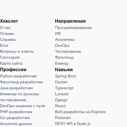
Хекслет
Направления
О нас
Программирование
Отзывы
ИИ
Справка
Аналитика
Блог
DevOps
Вопросы и ответы
Тестирование
Глоссарий
Фронтенд
Карта сайта
Бэкенд
Профессии
Навыки
Python-разработчик
Spring Boot
Фронтенд-разработчик
Docker
Java-разработчик
Typescript
Инженер по ручному
Laravel
тестированию
Django
DevOps-инженер с нуля
React
РНР-разработчик
Веб-разработка на Express
Go-разработчик
Postman
Аналитик данных
REST API в Node.js