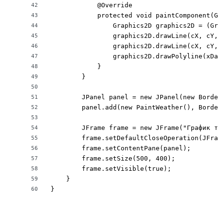
            @Override

42
            protected void paintComponent(G
43
                Graphics2D graphics2D = (Gr
44
                graphics2D.drawLine(cX, cY,
45
                graphics2D.drawLine(cX, cY,
46
                graphics2D.drawPolyline(xDa
47
            }

48
        }

49
50
        JPanel panel = new JPanel(new Borde
51
        panel.add(new PaintWeather(), Borde
52
53
        JFrame frame = new JFrame("График т
54
        frame.setDefaultCloseOperation(JFra
55
        frame.setContentPane(panel);

56
        frame.setSize(500, 400);

57
        frame.setVisible(true);

58
    }

59
}
60