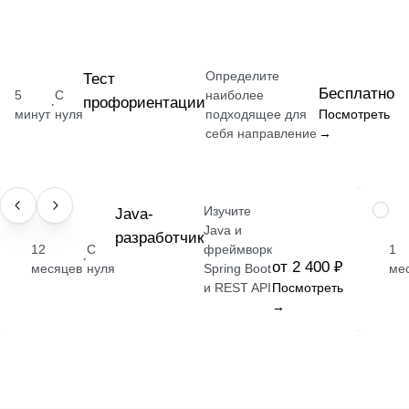
Определите
Тест
Бесплатно
5
С
наиболее
профориентации
·
минут
нуля
подходящее для
Посмотреть
себя направление
→
Изучите
ПРОФЕССИЯ
Java-
НАВЫ
Java и
разработчик
12
С
фреймворк
1
·
от 2 400 ₽
месяцев
нуля
Spring Boot
ме
и REST API
Посмотреть
→