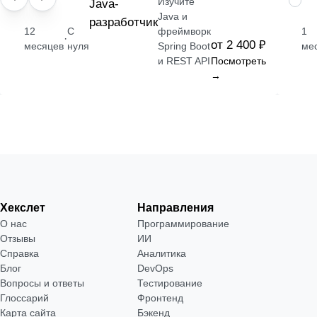
Изучите
ПРОФЕССИЯ
Java-
НАВЫ
Java и
разработчик
12
С
фреймворк
1
·
от 2 400 ₽
месяцев
нуля
Spring Boot
ме
и REST API
Посмотреть
→
Хекслет
Направления
О нас
Программирование
Отзывы
ИИ
Справка
Аналитика
Блог
DevOps
Вопросы и ответы
Тестирование
Глоссарий
Фронтенд
Карта сайта
Бэкенд