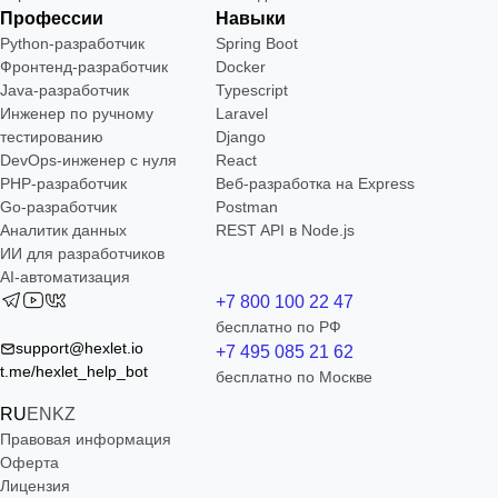
Профессии
Навыки
Python-разработчик
Spring Boot
Фронтенд-разработчик
Docker
Java-разработчик
Typescript
Инженер по ручному
Laravel
тестированию
Django
DevOps-инженер с нуля
React
РНР-разработчик
Веб-разработка на Express
Go-разработчик
Postman
Аналитик данных
REST API в Node.js
ИИ для разработчиков
AI-автоматизация
+7 800 100 22 47
бесплатно по РФ
support@hexlet.io
+7 495 085 21 62
t.me/hexlet_help_bot
бесплатно по Москве
RU
EN
KZ
Правовая информация
Оферта
Лицензия