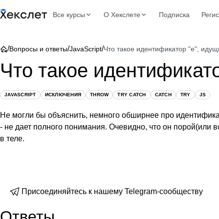
Все курсы
О Хекслете
Подписка
Реги
/
/
/
Вопросы и ответы
JavaScript
Что такое идентификатор "e", идущ
Что такое идентификато
JAVASCRIPT
ИСКЛЮЧЕНИЯ
THROW
TRY CATCH
CATCH
TRY
JS
Не могли бы объяснить, немного обширнее про идентифика
- не дает полного понимания. Очевидно, что он порой(или в
в теле.
Присоединяйтесь к нашему Telegram-сообществу
Ответы