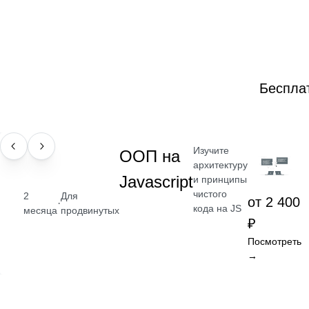
Беспла
Изучите
НАВЫК
ООП на
архитектуру
Javascript
и принципы
чистого
2
Для
от 2 400
·
кода на JS
месяца
продвинутых
₽
Посмотреть
→