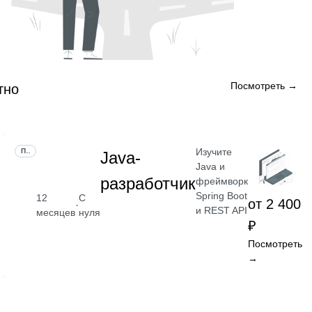
Посмотреть →
тно
Изучите
ПРОФЕССИЯ
Java-
Java и
разработчик
фреймворк
Spring Boot
12
С
от 2 400
·
и REST API
месяцев
нуля
₽
Посмотреть
→