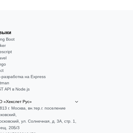
выки
ing Boot
ker
escript
avel
ngo
ct
-разработка на Express
tman
T API в Node.js
 «Хекслет Рус»
813 г. Москва, вн.тер.г. поселение
ковский,
Московский, ул. Солнечная, д. 3А, стр. 1,
ещ. 20Б/3