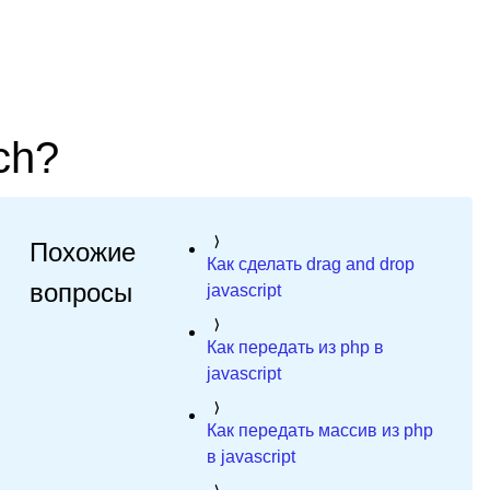
ch?
Похожие
Как сделать drag and drop
вопросы
javascript
Как передать из php в
javascript
Как передать массив из php
в javascript