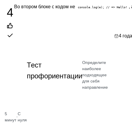
Во втором блоке с кодом не
,
console.log(e); // => Hello!
4
4 год
Определите
Тест
наиболее
профориентации
подходящее
для себя
направление
5
С
·
минут
нуля