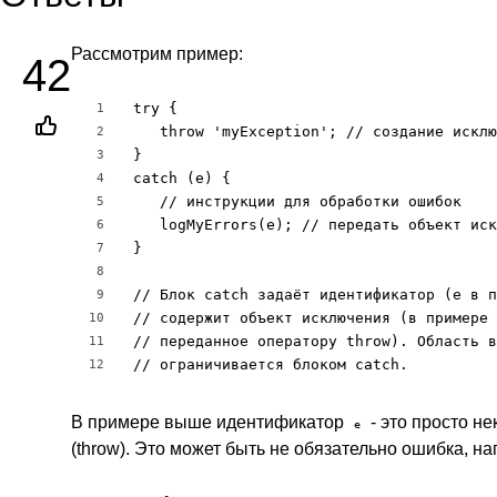
Рассмотрим пример:
42
try {

1
   throw 'myException'; // создание исклю
2
}

3
catch (e) {

4
   // инструкции для обработки ошибок

5
   logMyErrors(e); // передать объект иск
6
}

7
8
// Блок catch задаёт идентификатор (e в п
9
// содержит объект исключения (в примере 
10
// переданное оператору throw). Область в
11
// ограничивается блоком catch.
12
В примере выше идентификатор
- это просто не
e
(throw). Это может быть не обязательно ошибка, н