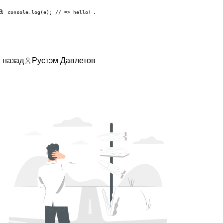
 а
.
console.log(e); // => hello!
а назад
Рустэм Давлетов