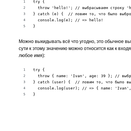
try {

1
  throw 'hello!'; // выбрасываем строку 'h
2
} catch (e) {  // ловим то, что было выбро
3
  console.log(e); // => hello!

4
}
5
Можно выкидывать всё что угодно, это обычное в
сути к этому значению можно относится как к вхо
любое имя):
try {

1
  throw { name: 'Ivan', age: 39 }; // выбр
2
} catch (user) {  // ловим то, что было вы
3
  console.log(user); // => { name: 'Ivan',
4
}
5