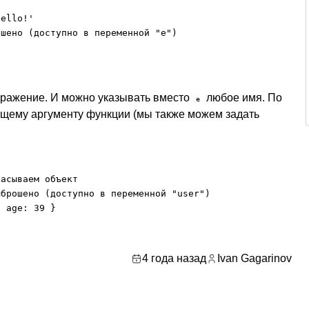
ello!'

шено (доступно в переменной "e")

ыражение. И можно указывать вместо
любое имя. По
e
дящему аргументу функции (мы также можем задать
асываем объект

брошено (доступно в переменной "user")

 age: 39 }

4 года назад
Ivan Gagarinov