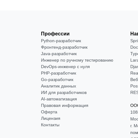
Профессии
На
Python-разработчик
Spr
Фронтенд-разработчик
Doc
Java-разработчик
Typ
Инженер по ручному тестированию
Lar
DevOps-инженер с нуля
Dja
РНР-разработчик
Rea
Go-разработчик
Веб
Аналитик данных
Pos
ИИ для разработчиков
RES
AI-автоматизация
Правовая информация
ООО
Оферта
108
Лицензия
Мос
Контакты
г. 
пом