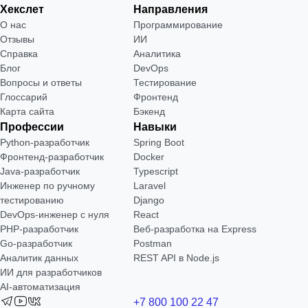
Хекслет
Направления
О нас
Программирование
Отзывы
ИИ
Справка
Аналитика
Блог
DevOps
Вопросы и ответы
Тестирование
Глоссарий
Фронтенд
Карта сайта
Бэкенд
Профессии
Навыки
Python-разработчик
Spring Boot
Фронтенд-разработчик
Docker
Java-разработчик
Typescript
Инженер по ручному
Laravel
тестированию
Django
DevOps-инженер с нуля
React
РНР-разработчик
Веб-разработка на Express
Go-разработчик
Postman
Аналитик данных
REST API в Node.js
ИИ для разработчиков
AI-автоматизация
+7 800 100 22 47