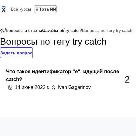
Все курсы
Тота ИИ
/
/
/
/
Вопросы и ответы
JavaScript
try catch
Вопросы по тегу try catch
Вопросы по тегу try catch
Задать вопрос
Что такое идентификатор "e", идущий после
2
catch?
14 июня 2022 г.
Ivan Gagarinov