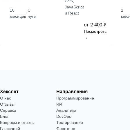
CSS,
JavaScript
10
С
2
·
и React
месяцев
нуля
мес
от 2 400 ₽
Посмотреть
→
Хекслет
Направления
О нас
Программирование
Отзывы
ИИ
Справка
Аналитика
Блог
DevOps
Вопросы и ответы
Тестирование
Глоссарий
Фронтенд