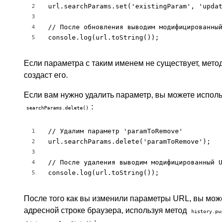
url.searchParams.set('existingParam', 'updat
2
3
// После обновления выводим модифицированный
4
console.log(url.toString());
5
Если параметра с таким именем не существует, мето
создаст его.
Если вам нужно удалить параметр, вы можете испол
:
searchParams.delete()
// Удалим параметр 'paramToRemove'

1
url.searchParams.delete('paramToRemove');

2
3
// После удаления выводим модифицированный U
4
console.log(url.toString());
5
После того как вы изменили параметры URL, вы мож
адресной строке браузера, используя метод
history.pu