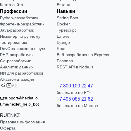
Карта сайта
Бэкенд
Профессии
Навыки
Python-разработчик
Spring Boot
Фронтенд-разработчик
Docker
Java-разработчик
Typescript
Инженер по ручному
Laravel
тестированию
Django
DevOps-инженер с нуля
React
РНР-разработчик
Веб-разработка на Express
Go-разработчик
Postman
Аналитик данных
REST API в Node.js
ИИ для разработчиков
AI-автоматизация
+7 800 100 22 47
бесплатно по РФ
support@hexlet.io
+7 495 085 21 62
t.me/hexlet_help_bot
бесплатно по Москве
RU
EN
KZ
Правовая информация
Оферта