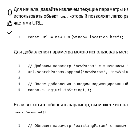
Для начала, давайте извлечем текущие параметры и
0
использовать объект
, который позволяет легко 
URL
частями URL.
const url = new URL(window.location.href);
1
Для добавления параметра можно использовать мет
// Добавим параметр 'newParam' с значением '
1
url.searchParams.append('newParam', 'newValu
2
3
// После добавления выводим модифицированный
4
console.log(url.toString());
5
Если вы хотите обновить параметр, вы можете испол
:
searchParams.set()
// Обновим параметр 'existingParam' с новым 
1