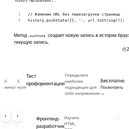
:
history.replaceState()
// Изменим URL без перезагрузки страницы

1
history.pushState({}, '', url.toString());
2
Метод
создает новую запись в истории брау
pushState
текущую запись.
2
Определите
Тест
Бесплатно
5
С
наиболее
профориентации
·
минут
нуля
подходящее для
Посмотреть
себя направление
→
Изучите
ПРОФЕССИЯ
Фронтенд-
НАВЫК
HTML,
разработчик